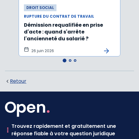
DROIT SOCIAL
DROI
RUPTURE DU CONTRAT DE TRAVAIL
RUPTU
Démission requalifiée en prise
Délai
d'acte : quand s'arrête
en c
l'ancienneté du salarié ?
fond
illus
26 juin 2026
21
Retour
Trouvez rapidement et gratuitement une
réponse fiable à votre question juridique