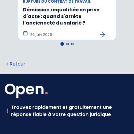
RUPTURE DU CONTRAT DE TRAVAIL
RUPTU
Démission requalifiée en prise
Délai
d'acte : quand s'arrête
en c
l'ancienneté du salarié ?
fond
illus
26 juin 2026
21
Retour
Trouvez rapidement et gratuitement une
réponse fiable à votre question juridique