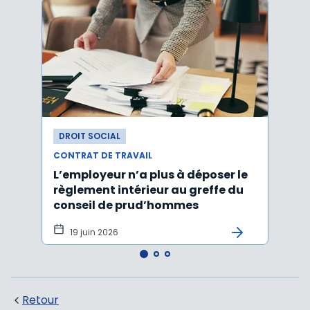
DROIT SOCIAL
DROI
CONTRAT DE TRAVAIL
CONTR
L’employeur n’a plus à déposer le
Les e
règlement intérieur au greffe du
justi
conseil de prud’hommes
harc
19 juin 2026
16 
Retour