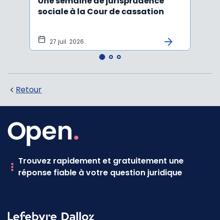
Une semaine de jurisprudence
Le CS
sociale à la Cour de cassation
activ
sala
tem
27 juil. 2026
1 j
Retour
Trouvez rapidement et gratuitement une
réponse fiable à votre question juridique