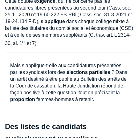
Cette double
exigence,
qui ne concerne pas les
candidatures libres présentées au second tour (Cass. soc.
25-11-2020 n° 19-60.222 FS-PBI ; Cass. soc. 31-3-2021 n°
19-24.134 F-D),
s'applique
dans chaque collège mixte à
la liste des titulaires du comité social et économique (CSE)
et à celle de ses membres suppléants (C. trav. art. L 2314-
er
30, al. 1
et 7).
Mais s’applique-t-elle aux candidatures présentées
par les syndicats lors des
élections partielles
? Dans
un arrêt destiné à être publié au Bulletin des arrêts de
la Cour de cassation, la Haute Juridiction répond de
façon positive à cette question, tout en précisant la
proportion
femmes-hommes à retenir.
Des listes de candidats