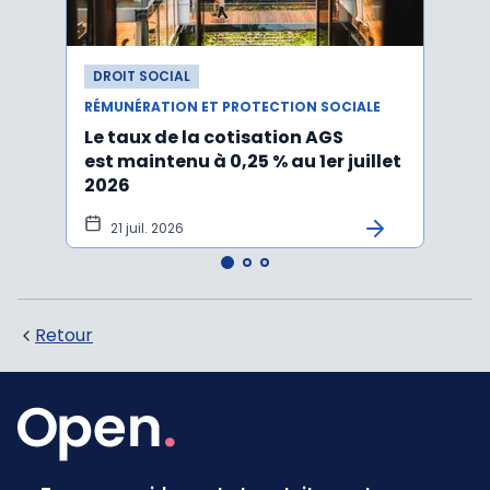
DROIT SOCIAL
DROI
RÉMUNÉRATION ET PROTECTION SOCIALE
RÉMUN
Le taux de la cotisation AGS
Activ
est maintenu à 0,25 % au 1er juillet
taux 
2026
vers
21 juil. 2026
10 
Retour