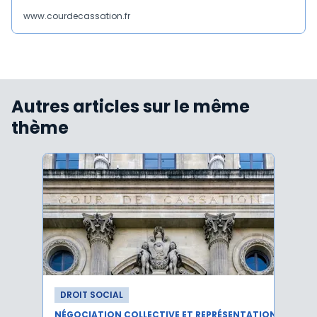
www.courdecassation.fr
Autres articles sur le même
thème
DROIT SOCIAL
DROI
NÉGOCIATION COLLECTIVE ET REPRÉSENTATION DU PERSONNEL
RÉMUN