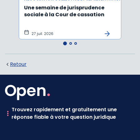
Une semaine de jurisprudence
Le ta
sociale à la Cour de cassation
est m
2026
27 juil. 2026
21 
Retour
Trouvez rapidement et gratuitement une
réponse fiable à votre question juridique