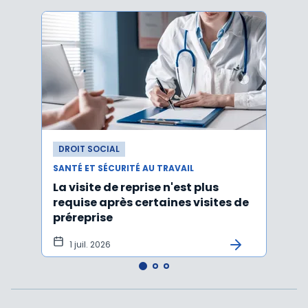
DROIT SOCIAL
DROI
SANTÉ ET SÉCURITÉ AU TRAVAIL
SANTÉ
La visite de reprise n'est plus
Une 
requise après certaines visites de
socia
préreprise
1 juil. 2026
23 