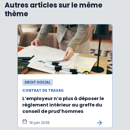
Autres articles sur le même
thème
DROIT SOCIAL
DROI
CONTRAT DE TRAVAIL
CONTR
L’employeur n’a plus à déposer le
Les e
règlement intérieur au greffe du
justi
conseil de prud’hommes
harc
19 juin 2026
16 