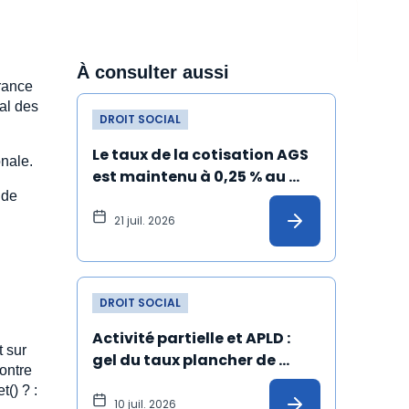
À consulter aussi
urance
nal des
DROIT SOCIAL
Le taux de la cotisation AGS 
onale.
est maintenu à 0,25 % au 
 de
1er juillet 2026
21 juil. 2026
DROIT SOCIAL
Activité partielle et APLD : 
t sur
gel du taux plancher de 
ontre
l’allocation versée à 
t() ? :
l'employeur
10 juil. 2026