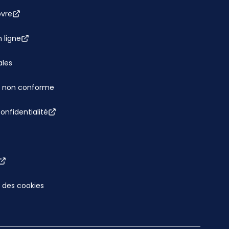
bvre
 ligne
ales
 : non conforme
confidentialité
 des cookies