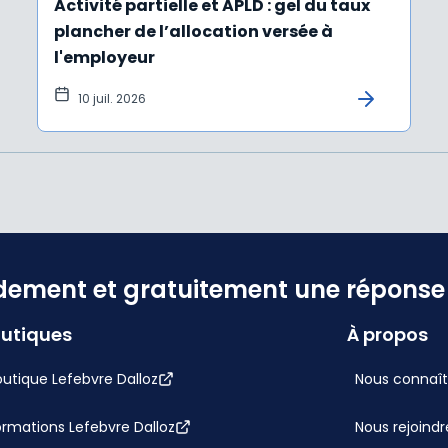
Activité partielle et APLD : gel du taux
plancher de l’allocation versée à
l'employeur
10 juil. 2026
dement et gratuitement une réponse f
utiques
À propos
utique Lefebvre Dalloz
Nous connaît
ormations Lefebvre Dalloz
Nous rejoindr