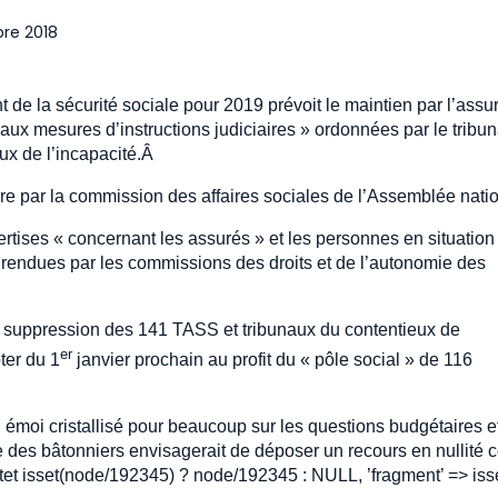
bre 2018
de la sécurité sociale pour 2019 prévoit le maintien par l’ass
s aux mesures d’instructions judiciaires » ordonnées par le tribu
eux de l’incapacité.Â
ure par la commission des affaires sociales de l’Assemblée nati
pertises « concernant les assurés » et les personnes en situation
 rendues par les commissions des droits et de l’autonomie des
 suppression des 141 TASS et tribunaux du contentieux de
er
pter du 1
janvier prochain au profit du « pôle social » de 116
n émoi cristallisé pour beaucoup sur les questions budgétaires e
 des bâtonniers envisagerait de déposer un recours en nullité c
ustet isset(node/192345) ? node/192345 : NULL, ’fragment’ => isse