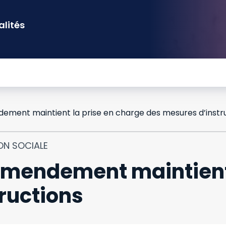
alités
ON SOCIALE
 amendement maintient
ructions