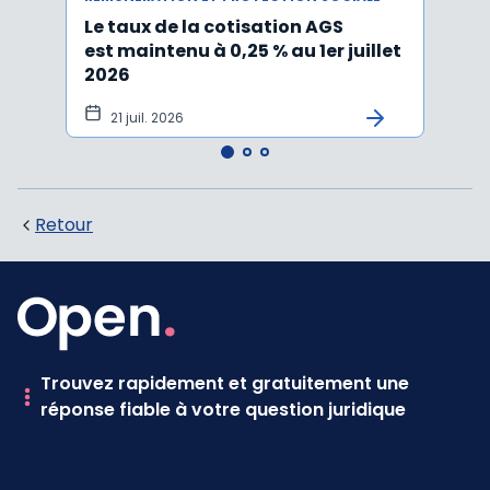
Le taux de la cotisation AGS
Activ
est maintenu à 0,25 % au 1er juillet
taux 
2026
vers
21 juil. 2026
10 
Retour
Trouvez rapidement et gratuitement une
réponse fiable à votre question juridique