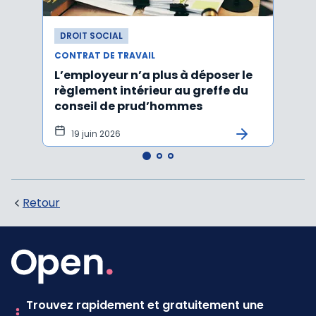
DROIT SOCIAL
DROI
CONTRAT DE TRAVAIL
CONTR
L’employeur n’a plus à déposer le
Les e
règlement intérieur au greffe du
justi
conseil de prud’hommes
harc
19 juin 2026
16 
Retour
Trouvez rapidement et gratuitement une