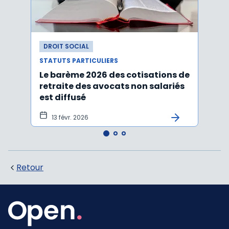
DROIT SOCIAL
DROI
STATUTS PARTICULIERS
STATU
Le barème 2026 des cotisations de
Avoca
retraite des avocats non salariés
cotis
est diffusé
est d
13 févr. 2026
6 f
Retour