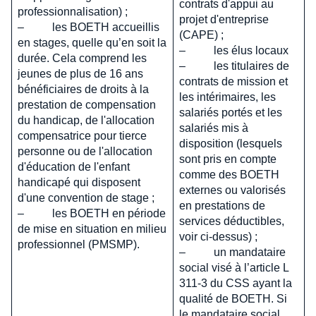
contrats d'appui au
professionnalisation) ;
projet d'entreprise
– les BOETH accueillis
(CAPE) ;
en stages, quelle qu’en soit la
– les élus locaux
durée. Cela comprend les
– les titulaires de
jeunes de plus de 16 ans
contrats de mission et
bénéficiaires de droits à la
les intérimaires, les
prestation de compensation
salariés portés et les
du handicap, de l'allocation
salariés mis à
compensatrice pour tierce
disposition (lesquels
personne ou de l'allocation
sont pris en compte
d'éducation de l'enfant
comme des BOETH
handicapé qui disposent
externes ou valorisés
d'une convention de stage ;
en prestations de
– les BOETH en période
services déductibles,
de mise en situation en milieu
voir ci-dessus) ;
professionnel (PMSMP).
– un mandataire
social visé à l’article L
311-3 du CSS ayant la
qualité de BOETH. Si
le mandataire social