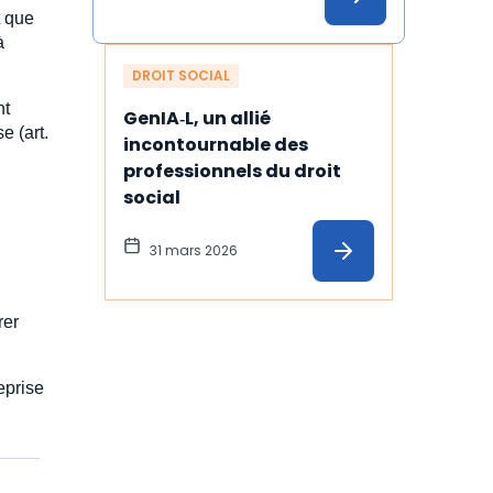
illustration
t que
à
DROIT SOCIAL
nt
GenIA‑L, un allié 
e (art.
incontournable des 
professionnels du droit 
social
31 mars 2026
rer
eprise