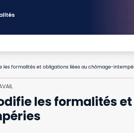
alités
e les formalités et obligations liées au chômage-intempé
AVAIL
ifie les formalités et
péries