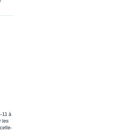
r
4-11 à
r les
celle-