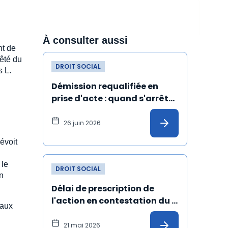
À consulter aussi
nt de
êté du
DROIT SOCIAL
s L.
Démission requalifiée en 
prise d'acte : quand s'arrête 
l'ancienneté du salarié ?
26 juin 2026
évoit
 le
DROIT SOCIAL
n
Délai de prescription de 
l'action en contestation du 
 aux
licenciement fondée sur un 
harcèlement moral : 
21 mai 2026