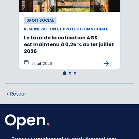
DROIT SOCIAL
DROI
RÉMUNÉRATION ET PROTECTION SOCIALE
RÉMUN
Le taux de la cotisation AGS
Activ
est maintenu à 0,25 % au 1er juillet
taux 
2026
vers
21 juil. 2026
10 
Retour
Trouvez rapidement et gratuitement une