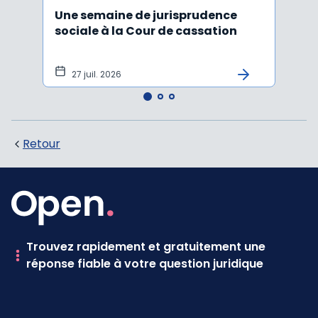
Une semaine de jurisprudence
Le CS
sociale à la Cour de cassation
activ
sala
tem
27 juil. 2026
1 j
Retour
Trouvez rapidement et gratuitement une
réponse fiable à votre question juridique