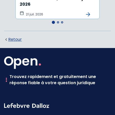
2026
vers
21 juil. 2026
10 
Retour
Trouvez rapidement et gratuitement une
réponse fiable à votre question juridique