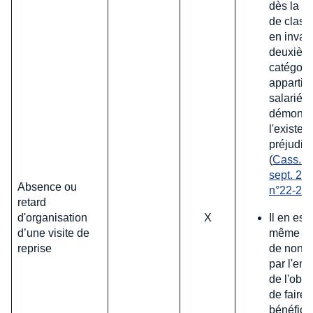
dès la d
de clas
en invali
deuxièm
catégorie
appartie
salarié d
démontr
l'existen
préjudic
(
Cass. so
sept. 202
Absence ou
n°22-23
retard
Il en est
d'organisation
X
même en
d’une visite de
de non-r
reprise
par l'em
de l'obli
de faire
bénéfici