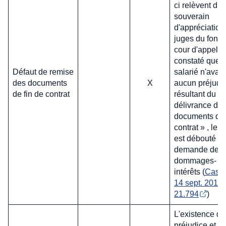
ci relèvent du
souverain
d'appréciation
juges du fond.
cour d'appel, 
constaté que l
Défaut de remise
salarié n'avait
des documents
X
aucun préjudi
de fin de contrat
résultant du d
délivrance de
documents de 
contrat » , le s
est débouté d
demande de
dommages-
intérêts (
Cass. 
14 sept. 2016,
21.794
)
L'existence d'
préjudice et