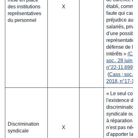
établi, comme
des institutions
X
faute qui caus
représentatives
préjudice aux
du personnel
salariés, privé
d'une possibili
représentation
défense de le
intérêts »
(Cas
soc., 28 juin 2
n°22-11.699).
(
Cass ; soc., 1
2018, n°17-14
« Le seul cons
l'existence d'
discrimination
syndicale ouvr
à réparation » ;
Discrimination
X
n'est pas néce
syndicale
d'apporter la 