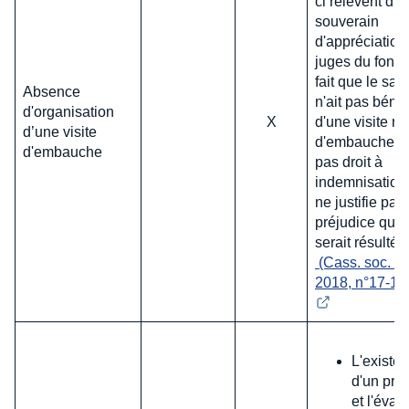
ci relèvent du
souverain
d'appréciation
juges du fond 
fait que le sala
Absence
n'ait pas bénéf
d'organisation
X
d'une visite m
d’une visite
d'embauche n
d'embauche
pas droit à
indemnisation 
ne justifie pas
préjudice qui 
serait résulté 
 (Cass. soc. , 2
2018, n°17-15
L'existe
d'un pré
et l'éval