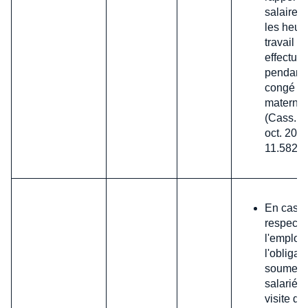
salaires
les heur
travail
effectué
pendant
congé d
maternit
(Cass. so
oct. 2024
11.582)
En cas d
respect 
l'employ
l'obligat
soumettr
salarié 
visite de