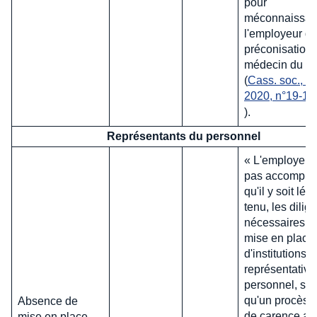
pour
méconnaissan
l'employeur d
préconisation
médecin du tra
(
Cass. soc., 9 
2020, n°19-13
).
Représentants du personnel
« L'employeur 
pas accompli,
qu'il y soit lé
tenu, les dilig
nécessaires à 
mise en place
d'institutions
représentative
personnel, sa
qu'un procès-
Absence de
de carence ait
mise en place