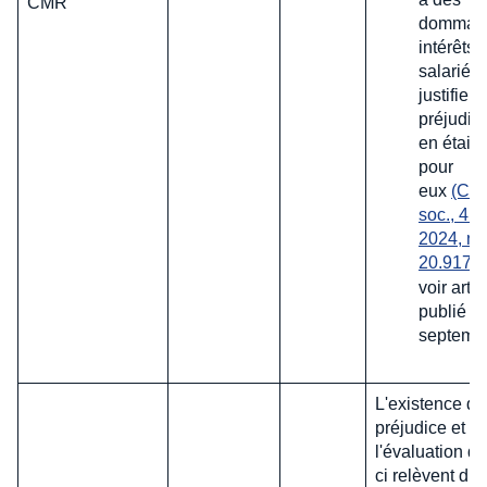
CMR
dommag
intérêts 
salariés
justifient
préjudic
en était 
pour
eux
(Cas
soc., 4 se
2024, n°
20.917 )
voir artic
publié le
septemb
L'existence d'
préjudice et
l'évaluation de
ci relèvent du