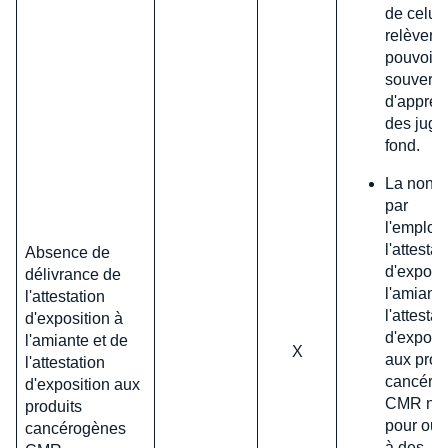
de celui-
relèvent
pouvoir
souverai
d'appréc
des juge
fond.
La non r
par
l'employ
l'attestat
Absence de
d'exposit
délivrance de
l'amiante
l'attestation
l'attestat
d'exposition à
d'exposi
l'amiante et de
X
aux prod
l'attestation
cancéro
d'exposition aux
CMR néc
produits
pour ouvr
cancérogènes
à des