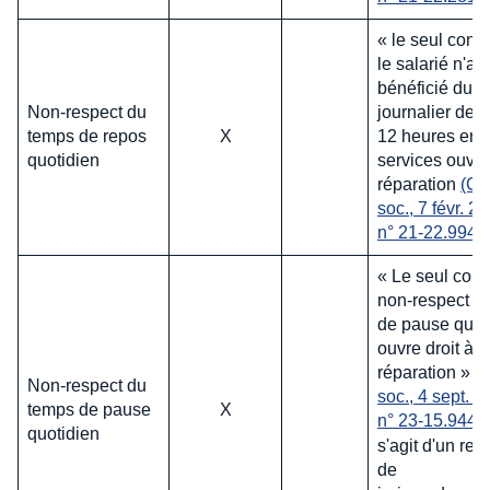
« le seul cons
le salarié n'a 
bénéficié du r
Non-respect du
journalier de
temps de repos
X
12 heures ent
quotidien
services ouvre 
réparation
(Ca
soc., 7 févr. 20
n° 21-22.994
« Le seul cons
non-respect d
de pause quot
ouvre droit à
réparation »
(
Non-respect du
soc., 4 sept. 2
temps de pause
X
n° 23-15.944)
quotidien
s'agit d'un rev
de