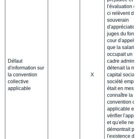
l'évaluation de
ci relèvent du
souverain
d'appréciation
juges du fond 
cour d'appel, 
que la salariée
occupait un po
Défaut
cadre administr
d'information sur
détenait la moi
la convention
X
capital social 
collective
société emplo
applicable
était en mesur
connaître la
convention col
applicable et 
vérifier l'appli
et qu'elle ne
démontrait pa
l'existence d'u