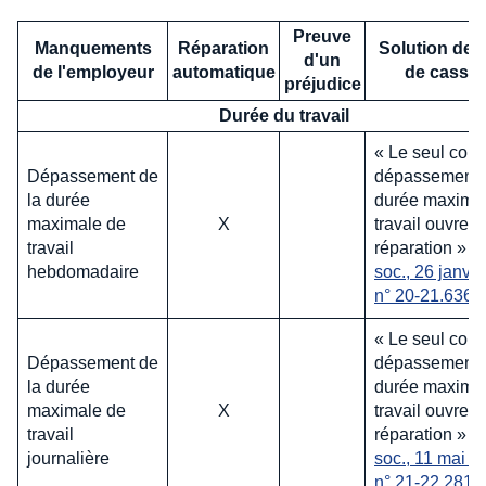
Preuve
Manquements
Réparation
Solution de 
d'un
de l'employeur
automatique
de cassat
préjudice
Durée du travail
« Le seul cons
Dépassement de
dépassement 
la durée
durée maxima
maximale de
X
travail ouvre dr
travail
réparation »
(
hebdomadaire
soc., 26 janv. 
n° 20-21.636)
« Le seul cons
Dépassement de
dépassement 
la durée
durée maxima
maximale de
X
travail ouvre dr
travail
réparation »
(C
journalière
soc., 11 mai 2
n° 21-22.281)