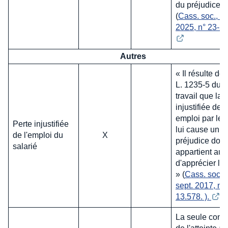
du préjudice s
(
Cass. soc., 10
2025, n° 23-2
Autres
« Il résulte de l
L. 1235-5 du 
travail que la 
injustifiée de 
emploi par le s
Perte injustifiée
lui cause un
de l'emploi du
X
préjudice dont 
salarié
appartient au 
d'apprécier l'
» (
Cass. soc., 
sept. 2017, n°
13.578. ). 
La seule const