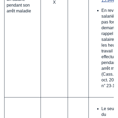
15.944)
X
pendant son
En revan
arrêt maladie
salarié n
pas fond
demande
rappel d
salaires
les heur
travail
effectué
pendant
arrêt ma
(Cass. so
oct. 2024
n° 23-11
Le seul 
du