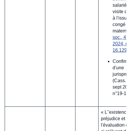
salariée
visite de
à l'issue
congé d
maternit
soc., 4 se
2024, n°
16.129)
Confirma
d'une
jurispru
(Cass. so
sept 202
n°19-15
« L''existence 
préjudice et
l'évaluation de