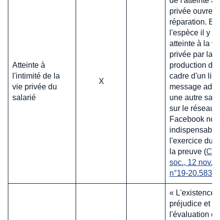
de l'atteinte à 
privée ouvre dr
réparation. En
l'espèce il y a
atteinte à la vi
privée par la
Atteinte à
production dan
l'intimité de la
cadre d'un liti
X
vie privée du
message adre
salarié
une autre sala
sur le réseau
Facebook non
indispensable
l'exercice du d
la preuve (
Cas
soc., 12 nov.  
n°19-20.583
« L'existence 
préjudice et
l'évaluation de