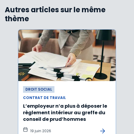
Autres articles sur le même
thème
DROIT SOCIAL
DROI
CONTRAT DE TRAVAIL
CONTR
L’employeur n’a plus à déposer le
Les e
règlement intérieur au greffe du
justi
conseil de prud’hommes
harc
19 juin 2026
16 