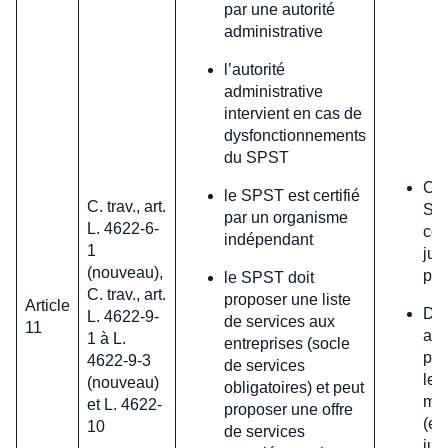
par une autorité
administrative
l’autorité
administrative
intervient en cas de
dysfonctionnements
du SPST
Cer
le SPST est certifié
C. trav., art.
SPS
par un organisme
L. 4622-6-
com
indépendant
1
jui
(nouveau),
plu
le SPST doit
C. trav., art.
proposer une liste
Article
Déc
L. 4622-9-
de services aux
11
att
1 à L.
entreprises (socle
pub
4622-9-3
de services
les
(nouveau)
obligatoires) et peut
me
et L. 4622-
proposer une offre
(en
10
de services
jui