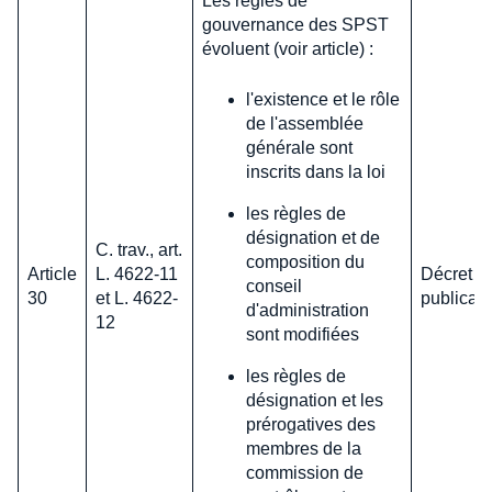
Les règles de
gouvernance des SPST
évoluent (voir article) :
l'existence et le rôle
de l'assemblée
générale sont
inscrits dans la loi
les règles de
désignation et de
C. trav., art.
composition du
Article
L. 4622-11
Décret en
conseil
30
et L. 4622-
publicati
d'administration
12
sont modifiées
les règles de
désignation et les
prérogatives des
membres de la
commission de