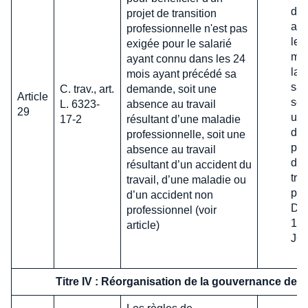
dur
projet de transition
au 
professionnelle n'est pas
les
exigée pour le salarié
moi
ayant connu dans les 24
laq
mois ayant précédé sa
sal
C. trav., art.
demande, soit une
Article
se 
L. 6323-
absence au travail
29
une
17-2
résultant d’une maladie
d'a
professionnelle, soit une
pou
absence au travail
d'u
résultant d’un accident du
tra
travail, d’une maladie ou
pro
d’un accident non
D. 
professionnel (voir
16 
article)
JO,
Titre IV : Réorganisation de la gouvernance de