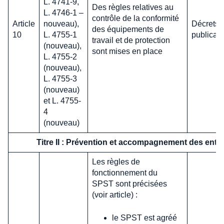
L. 4741-9,
Des règles relatives au
L. 4746-1 –
contrôle de la conformité
Article
nouveau),
Décrets e
des équipements de
10
L. 4755-1
publicati
travail et de protection
(nouveau),
sont mises en place
L. 4755-2
(nouveau),
L. 4755-3
(nouveau)
et L. 4755-
4
(nouveau)
Titre II : Prévention et accompagnement des entr
Les règles de
fonctionnement du
SPST sont précisées
(voir article) :
le SPST est agréé