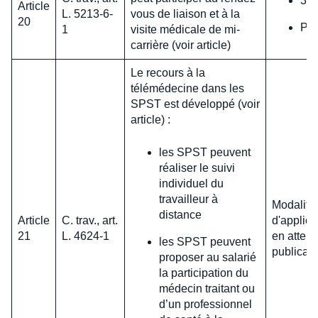
31 
Article
L. 5213-6-
vous de liaison et à la
20
Pas
1
visite médicale de mi-
carrière (voir article)
Le recours à la
télémédecine dans les
SPST est développé (voir
article) :
les SPST peuvent
réaliser le suivi
individuel du
travailleur à
Modalité
distance
Article
C. trav., art.
d'applica
21
L. 4624-1
en attent
les SPST peuvent
publicati
proposer au salarié
la participation du
médecin traitant ou
d’un professionnel