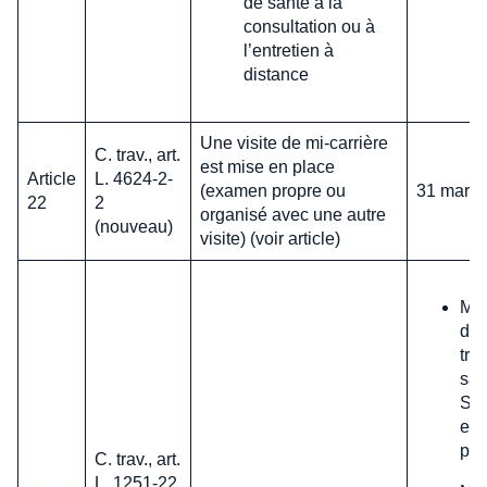
de santé à la
consultation ou à
l’entretien à
distance
Une visite de mi-carrière
C. trav., art.
est mise en place
Article
L. 4624-2-
(examen propre ou
31 mars 
22
2
organisé avec une autre
(nouveau)
visite) (voir article)
Mod
d'a
tra
sal
SPS
en 
pub
C. trav., art.
L. 1251-22,