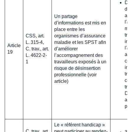
Dét
des
aut
Un partage
l'a
d’informations est mis en
mal
place entre les
tra
CSS, art.
organismes d’assurance
inf
L. 315-4,
maladie et les SPST afin
Article
l'ar
C. trav., art.
d’améliorer
19
au
L. 4622-2-
l’accompagnement des
con
1
travailleurs exposés à un
inf
risque de désinsertion
tra
professionnelle (voir
con
article)
tra
Déc
att
pub
Le « référent handicap »
C. trav., art.
peut participer au rendez-