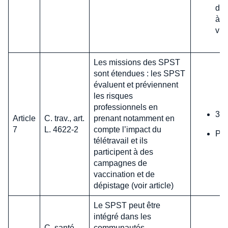
du 
à s
vig
Les missions des SPST
sont étendues : les SPST
évaluent et préviennent
les risques
professionnels en
31 
Article
C. trav., art.
prenant notamment en
7
L. 4622-2
compte l’impact du
Pas
télétravail et ils
participent à des
campagnes de
vaccination et de
dépistage (voir article)
Le SPST peut être
intégré dans les
C. santé
communautés