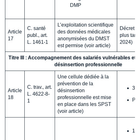
DMP
L’exploitation scientifique
C. santé
Décret en
Article
des données médicales
publ., art.
plus tard
17
anonymisées du DMST
L. 1461-1
2024)
est permise (voir article)
Titre III : Accompagnement des salariés vulnérables et lu
désinsertion professionnelle
Une cellule dédiée à la
prévention de la
C. trav., art.
31 
Article
désinsertion
L. 4622-8-
18
professionnelle est mise
Pas
1
en place dans les SPST
(voir article)
1er