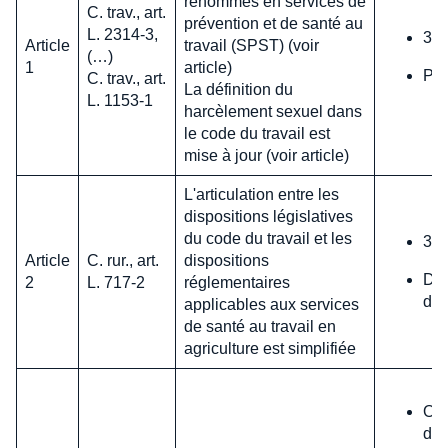
renommés en services de
C. trav., art.
prévention et de santé au
L. 2314-3,
31 
Article
travail (SPST) (voir
(…)
1
article)
Pas
C. trav., art.
La définition du
L. 1153-1
harcèlement sexuel dans
le code du travail est
mise à jour (voir article)
L'articulation entre les
dispositions législatives
du code du travail et les
31 
Article
C. rur., art.
dispositions
Déc
2
L. 717-2
réglementaires
de 
applicables aux services
de santé au travail en
agriculture est simplifiée
Obl
dép