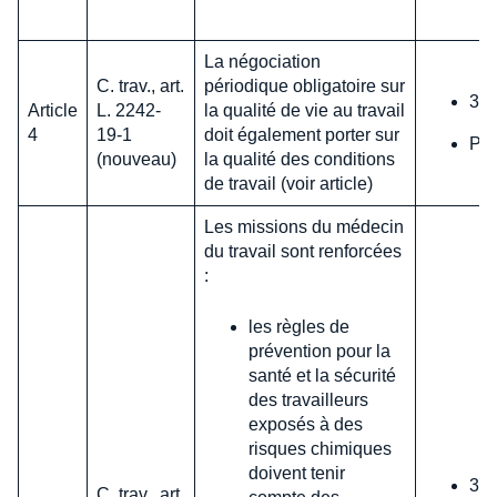
La négociation
C. trav., art.
périodique obligatoire sur
31 
Article
L. 2242-
la qualité de vie au travail
4
19-1
doit également porter sur
Pas
(nouveau)
la qualité des conditions
de travail (voir article)
Les missions du médecin
du travail sont renforcées
:
les règles de
prévention pour la
santé et la sécurité
des travailleurs
exposés à des
risques chimiques
doivent tenir
31 
C. trav., art.