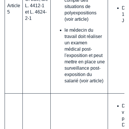
compte des
Article
L. 4412-1
situations de
D. 
5
et L. 4624-
polyexpositions
16 
2-1
(voir article)
JO,
le médecin du
travail doit réaliser
un examen
médical post-
l'exposition et peut
mettre en place une
surveillance post-
exposition du
salarié (voir article)
Dat
vig
pas
Déc