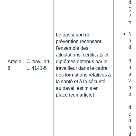
de 
(1e
202
tar
Mod
Le passeport de
mis
prévention recensant
dis
l'ensemble des
l'e
attestations, certificats et
dét
Article
C. trav., art.
diplômes obtenus par le
le 
6
L. 4141-5
travailleur dans le cadre
app
des formations relatives à
voi
la santé et à la sécurité
rég
au travail est mis en
par
place (voir article)
l'a
déc
com
d'u
moi
de 