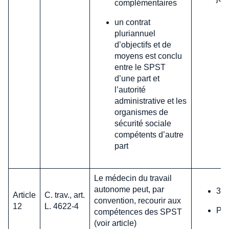
complémentaires
un contrat
pluriannuel
d’objectifs et de
moyens est conclu
entre le SPST
d’une part et
l’autorité
administrative et les
organismes de
sécurité sociale
compétents d’autre
part
Le médecin du travail
autonome peut, par
31 
Article
C. trav., art.
convention, recourir aux
12
L. 4622-4
Pas
compétences des SPST
(voir article)