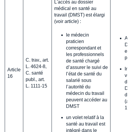
L'accès au dossier
médical en santé au
travail (DMST) est élargi
(voir article) :
le médecin
Acc
praticien
DMS
correspondant et
en 
les professionnels
pub
C. trav., art.
de santé chargé
L. 4624-8,
d’assurer le suivi de
Int
Article
C. santé
l’état de santé du
vo
16
publ., art.
salarié sous
dan
L. 1111-15
l’autorité du
Déc
médecin du travail
de 
peuvent accéder au
(au
DMST
1er
un volet relatif à la
santé au travail est
intégré dans le