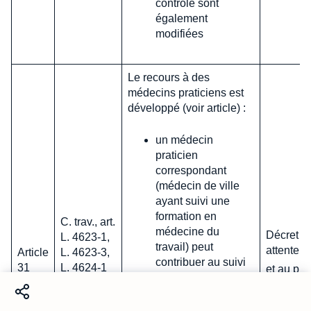
contrôle sont
également
modifiées
Le recours à des
médecins praticiens est
développé (voir article) :
un médecin
praticien
correspondant
(médecin de ville
ayant suivi une
formation en
C. trav., art.
médecine du
Décret et
L. 4623-1,
travail) peut
attente d
Article
L. 4623-3,
contribuer au suivi
31
L. 4624-1
et au plus
médical des
et L. 4822-
janvier 
travailleurs
1