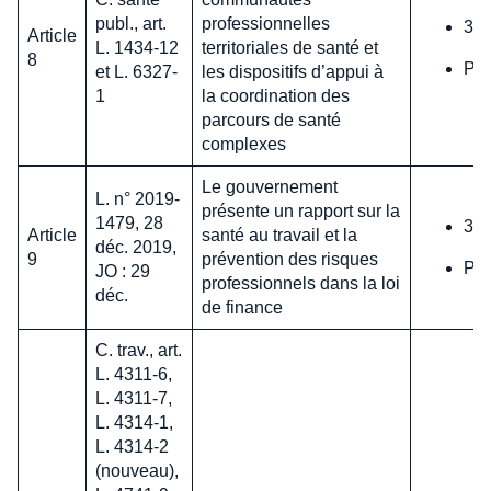
publ., art.
professionnelles
31 
Article
L. 1434-12
territoriales de santé et
8
Pas
et L. 6327-
les dispositifs d’appui à
1
la coordination des
parcours de santé
complexes
Le gouvernement
L. n° 2019-
présente un rapport sur la
1479, 28
31 
Article
santé au travail et la
déc. 2019,
9
prévention des risques
Pas
JO : 29
professionnels dans la loi
déc.
de finance
C. trav., art.
L. 4311-6,
L. 4311-7,
L. 4314-1,
L. 4314-2
(nouveau),