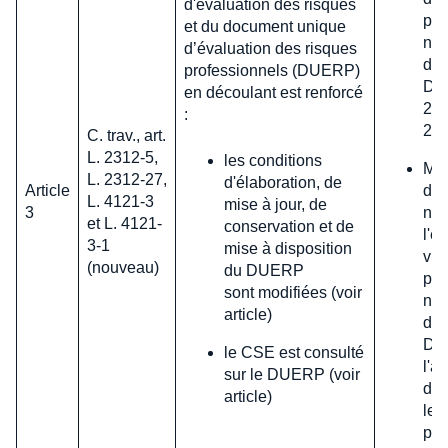
d'évaluation des risques
por
et du document unique
nu
d’évaluation des risques
d'a
professionnels (DUERP)
DUE
en découlant est renforcé
202
:
202
C. trav., art.
L. 2312-5,
les conditions
Me
L. 2312-27,
d'élaboration, de
Article
d'a
L. 4121-3
mise à jour, de
3
néc
et L. 4121-
conservation et de
l'e
3-1
mise à disposition
vig
(nouveau)
du DUERP
por
sont modifiées (voir
nu
article)
d'a
DU
le CSE est consulté
l'a
sur le DUERP (voir
d'a
article)
les
pro