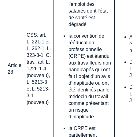
l'emploi des
salariés dont l'état
de santé est
dégradé
CSS, art.
la convention de
Arr
L. 221-1 et
rééducation
en 
L. 262-1, L.
professionnelle
mar
323-3-1, C.
(CRPE) est étendu
trav., art. L.
D. 
aux travailleurs non
Article
1226-1-4
16 
handicapés qui ont
28
(nouveau),
JO,
fait l’objet d’un avis
L. 5213-3
d’inaptitude ou ont
D. 
et L. 5213-
été identifiés par le
16 
3-1
médecin du travail
JO,
(nouveau)
comme présentant
un risque
d’inaptitude
la CRPE est
partiellement