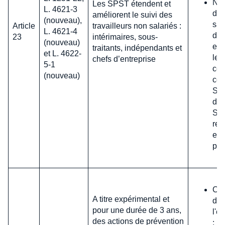
Nat
Les SPST étendent et
L. 4621-3
des
améliorent le suivi des
(nouveau),
sal
Article
travailleurs non salariés :
L. 4621-4
d'e
23
intérimaires, sous-
(nouveau)
ext
traitants, indépendants et
et L. 4622-
les
chefs d’entreprise
5-1
con
(nouveau)
con
SPS
de l
SPS
rel
en 
pub
Con
A titre expérimental et
d'a
pour une durée de 3 ans,
l'e
des actions de prévention
: D