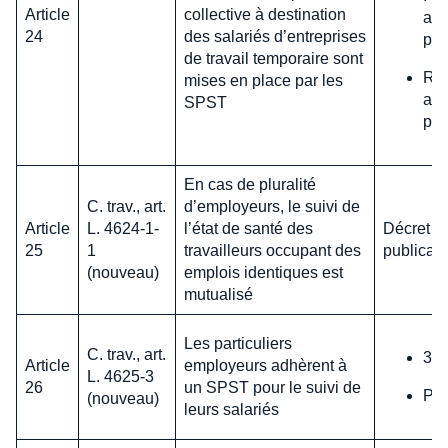
Article
collective à destination
att
24
des salariés d’entreprises
pub
de travail temporaire sont
Rap
mises en place par les
att
SPST
pub
En cas de pluralité
C. trav., art.
d’employeurs, le suivi de
Article
L. 4624-1-
l’état de santé des
Décret en
25
1
travailleurs occupant des
publicati
(nouveau)
emplois identiques est
mutualisé
Les particuliers
C. trav., art.
31 
Article
employeurs adhèrent à
L. 4625-3
26
un SPST pour le suivi de
Pas
(nouveau)
leurs salariés