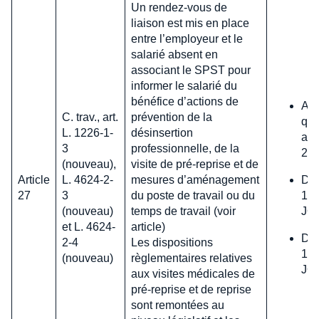
Un rendez-vous de
liaison est mis en place
entre l’employeur et le
salarié absent en
associant le SPST pour
informer le salarié du
bénéfice d’actions de
Arr
C. trav., art.
prévention de la
qui
L. 1226-1-
désinsertion
apr
3
professionnelle, de la
20
(nouveau),
visite de pré-reprise et de
Article
L. 4624-2-
mesures d’aménagement
D. 
27
3
du poste de travail ou du
16 
(nouveau)
temps de travail (voir
JO,
et L. 4624-
article)
D. 
2-4
Les dispositions
16 
(nouveau)
règlementaires relatives
JO,
aux visites médicales de
pré-reprise et de reprise
sont remontées au