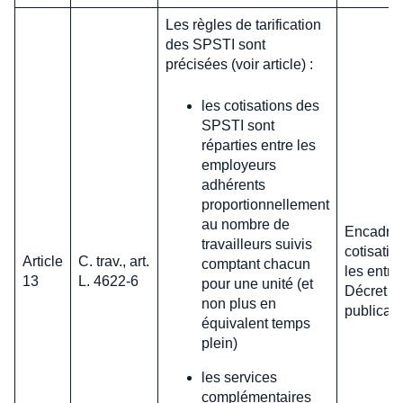
Les règles de tarification
des SPSTI sont
précisées (voir article) :
les cotisations des
SPSTI sont
réparties entre les
employeurs
adhérents
proportionnellement
au nombre de
Encadre
travailleurs suivis
cotisatio
Article
C. trav., art.
comptant chacun
les entre
13
L. 4622-6
pour une unité (et
Décret en
non plus en
publicati
équivalent temps
plein)
les services
complémentaires