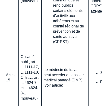
communique et
(nouveau)
adhérent
rend publics
CRPST : 
certains éléments
attente d
d’activité aux
adhérents et au
comité régional de
prévention et de
santé au travail
(CRPST)
C. santé
publ., art.
L. 1111-17,
Le médecin du travail
L. 1111-18,
31 
Article
peut accéder au dossier
C. trav., art.
15
médical partagé (DMP)
Pas
L. 4624-7
(voir article)
et L. 4624-
8-1
(nouveau)