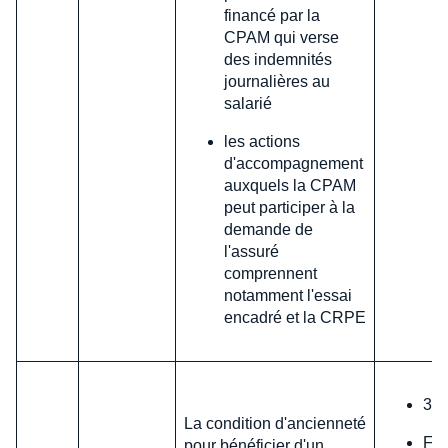
financé par la
CPAM qui verse
des indemnités
journalières au
salarié
les actions
d'accompagnement
auxquels la CPAM
peut participer à la
demande de
l'assuré
comprennent
notamment l'essai
encadré et la CRPE
31 
La condition d'ancienneté
Fix
pour bénéficier d'un