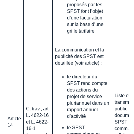
proposés par les
SPST font l’objet
d’une facturation
sur la base d’une
grille tarifaire
La communication et la
publicité des SPST est
détaillée (voir article) :
le directeur du
SPST rend compte
des actions du
Liste et 
projet de service
transmiss
pluriannuel dans un
C. trav., art.
publicité
rapport annuel
L. 4622-16
document
d’activité
Article
et L. 4622-
SPSTI do
14
le SPST
16-1
communiq