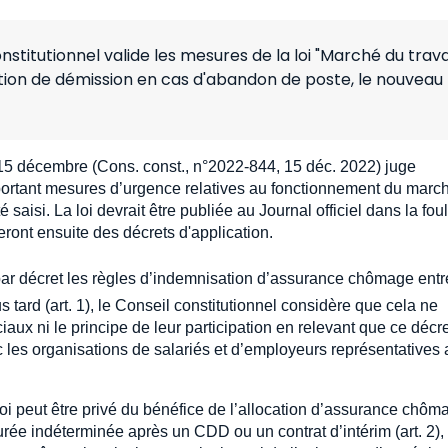
stitutionnel valide les mesures de la loi "Marché du travai
on de démission en cas d'abandon de poste, le nouveau
 15 décembre (Cons. const., n°2022-844, 15 déc. 2022) juge
« portant mesures d’urgence relatives au fonctionnement du marc
é saisi. La loi devrait être publiée au Journal officiel dans la fou
eront ensuite des décrets d'application.
par décret les règles d’indemnisation d’assurance chômage entr
ard (art. 1), le Conseil constitutionnel considère que cela ne
ux ni le principe de leur participation en relevant que ce décr
ec les organisations de salariés et d’employeurs représentatives
 peut être privé du bénéfice de l’allocation d’assurance chôm
urée indéterminée après un CDD ou un contrat d’intérim (art. 2), 