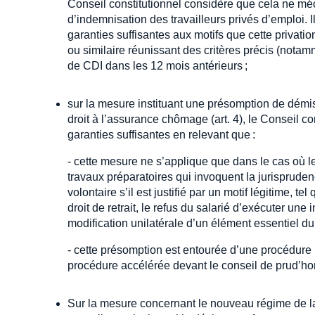
Conseil constitutionnel considère que cela ne méc
d’indemnisation des travailleurs privés d’emploi. 
garanties suffisantes aux motifs que cette privatio
ou similaire réunissant des critères précis (notam
de CDI dans les 12 mois antérieurs ;
sur la mesure instituant une présomption de démis
droit à l’assurance chômage (art. 4), le Conseil c
garanties suffisantes en relevant que :
- cette mesure ne s’applique que dans le cas où l
travaux préparatoires qui invoquent la jurisprude
volontaire s’il est justifié par un motif légitime, t
droit de retrait, le refus du salarié d’exécuter une
modification unilatérale d’un élément essentiel du c
- cette présomption est entourée d’une procédure p
procédure accélérée devant le conseil de prud’h
Sur la mesure concernant le nouveau régime de la v