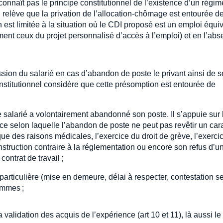
onnaît pas le principe constitutionnel de l’existence d’un régim
Il relève que la privation de l’allocation-chômage est entourée d
n est limitée à la situation où le CDI proposé est un emploi équi
ment ceux du projet personnalisé d’accès à l’emploi) et en l’ab
sion du salarié en cas d’abandon de poste le privant ainsi de 
onstitutionnel considère que cette présomption est entourée de
e salarié a volontairement abandonné son poste. Il s’appuie sur 
nce selon laquelle l’abandon de poste ne peut pas revêtir un car
el que des raisons médicales, l’exercice du droit de grève, l’exerci
 instruction contraire à la réglementation ou encore son refus d’u
ontrat de travail ;
articulière (mise en demeure, délai à respecter, contestation se
ommes ;
alidation des acquis de l’expérience (art 10 et 11), là aussi le