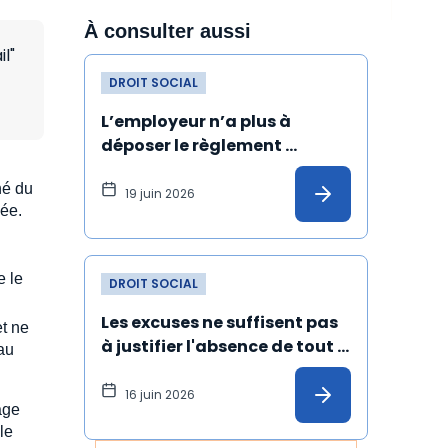
À consulter aussi
l"
DROIT SOCIAL
L’employeur n’a plus à 
déposer le règlement 
intérieur au greffe du conseil 
hé du
de prud’hommes
19 juin 2026
lée.
e le
DROIT SOCIAL
Les excuses ne suffisent pas 
et ne
à justifier l'absence de tout 
 au
harcèlement sexuel
16 juin 2026
age
le