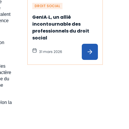
e
DROIT SOCIAL
e
valent
GenIA‑L, un allié 
sence
incontournable des 
professionnels du droit 
social
son
31 mars 2026
les
actère
ce du
ne
lon la