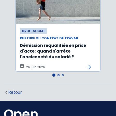
DROIT SOCIAL
DROI
RUPTURE DU CONTRAT DE TRAVAIL
RUPTU
Démission requalifiée en prise
Délai
d'acte : quand s'arrête
en c
l'ancienneté du salarié ?
fond
illus
26 juin 2026
21
Retour