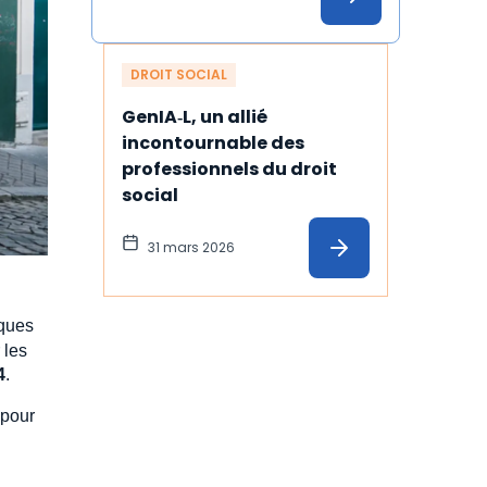
DROIT SOCIAL
GenIA‑L, un allié 
incontournable des 
professionnels du droit 
social
31 mars 2026
iques
 les
4
.
 pour