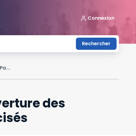
Connexion
Rechercher
JO 2024 : les secteurs concernés par l’ouverture des commerces le dimanche à Paris sont précisés
verture des
cisés