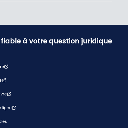
iable à votre question juridique
re
e
bvre
 ligne
ales