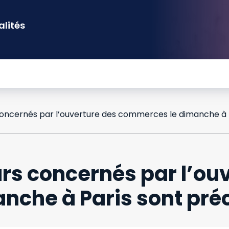
alités
urs concernés par l’ou
che à Paris sont pré