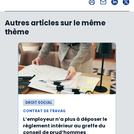
Autres articles sur le même
thème
DROIT SOCIAL
DROI
CONTRAT DE TRAVAIL
CONTR
L’employeur n’a plus à déposer le
Les e
règlement intérieur au greffe du
justi
conseil de prud’hommes
harc