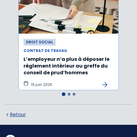
DROIT SOCIAL
DROI
CONTRAT DE TRAVAIL
CONTR
L’employeur n’a plus à déposer le
Les e
règlement intérieur au greffe du
justi
conseil de prud’hommes
harc
19 juin 2026
16 
Retour