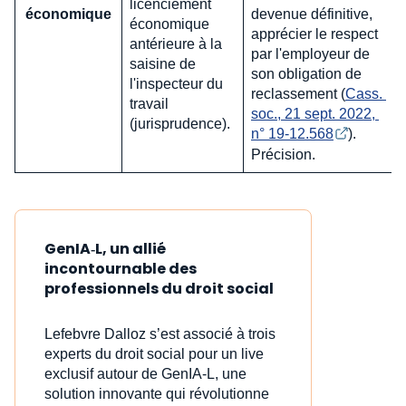
licenciement
économique
devenue définitive,
économique
apprécier le respect
antérieure à la
par l'employeur de
saisine de
son obligation de
l'inspecteur du
reclassement (
Cass. 
travail
soc., 21 sept. 2022, 
(jurisprudence).
n° 19-12.568
).
Précision.
GenIA‑L, un allié
incontournable des
professionnels du droit social
Lefebvre Dalloz s’est associé à trois
experts du droit social pour un live
exclusif autour de GenIA‑L, une
solution innovante qui révolutionne