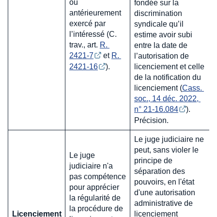
ou
fondée sur la
antérieurement
discrimination
exercé par
syndicale qu’il
l’intéressé (C.
estime avoir subi
trav., art.
R. 
entre la date de
2421-7
et
R. 
l’autorisation de
2421-16
).
licenciement et celle
de la notification du
licenciement (
Cass. 
soc., 14 déc. 2022, 
n° 21-16.084
).
Précision.
Le juge judiciaire ne
peut, sans violer le
Le juge
principe de
judiciaire n'a
séparation des
pas compétence
pouvoirs, en l'état
pour apprécier
d'une autorisation
la régularité de
administrative de
la procédure de
Licenciement
licenciement