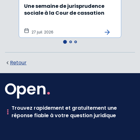
Une semaine de jurisprudence
Le CS
sociale à la Cour de cassation
activ
sala
tem
27 juil. 2026
1 j
Retour
Trouvez rapidement et gratuitement une
réponse fiable à votre question juridique