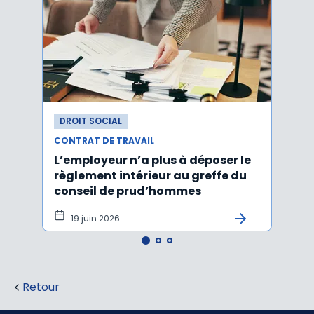
DROIT SOCIAL
DROI
CONTRAT DE TRAVAIL
CONTR
L’employeur n’a plus à déposer le
Les e
règlement intérieur au greffe du
justi
conseil de prud’hommes
harc
19 juin 2026
16 
Retour