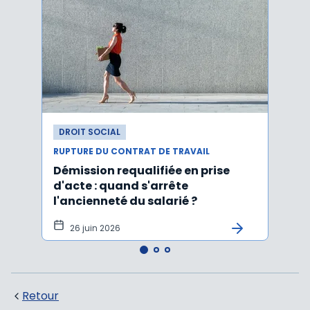
DROIT SOCIAL
DROI
RUPTURE DU CONTRAT DE TRAVAIL
RUPTU
Démission requalifiée en prise
Délai
d'acte : quand s'arrête
en c
l'ancienneté du salarié ?
fond
illus
26 juin 2026
21
Retour