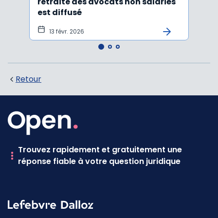
retraite des avocats non salariés
cotis
est diffusé
est d
13 févr. 2026
6 f
Retour
Trouvez rapidement et gratuitement une
réponse fiable à votre question juridique