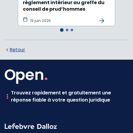
règlement intérieur au greffe du
justi
conseil de prud’hommes
harc
19 juin 2026
16 
Retour
Trouvez rapidement et gratuitement une
réponse fiable à votre question juridique