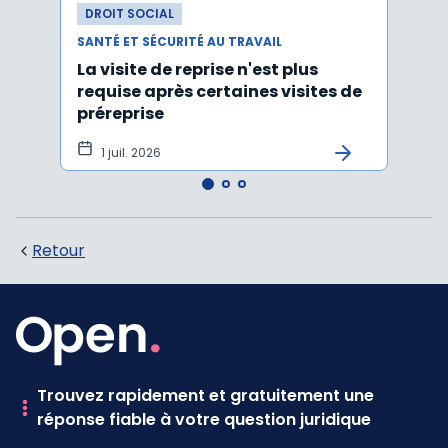
DROIT SOCIAL
DROI
SANTÉ ET SÉCURITÉ AU TRAVAIL
SANTÉ
La visite de reprise n'est plus
Une 
requise après certaines visites de
socia
préreprise
1 juil. 2026
23 
Retour
Trouvez rapidement et gratuitement une
réponse fiable à votre question juridique