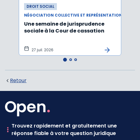
DROIT SOCIAL
DROI
NÉGOCIATION COLLECTIVE ET REPRÉSENTATION DU PERSONNEL
RÉMUN
Une semaine de jurisprudence
Le ta
sociale à la Cour de cassation
est m
2026
27 juil. 2026
21 
Retour
Trouvez rapidement et gratuitement une
réponse fiable à votre question juridique