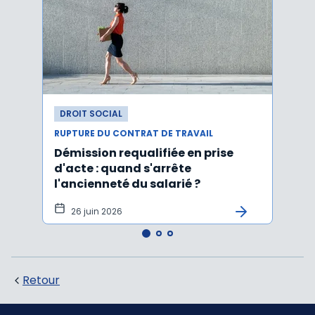
DROIT SOCIAL
DROI
RUPTURE DU CONTRAT DE TRAVAIL
RUPTU
Démission requalifiée en prise
Délai
d'acte : quand s'arrête
en c
l'ancienneté du salarié ?
fond
illus
26 juin 2026
21
Retour