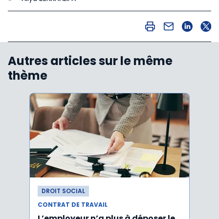
Autres articles sur le même
thème
DROIT SOCIAL
DROI
CONTRAT DE TRAVAIL
CONTR
L’employeur n’a plus à déposer le
Les e