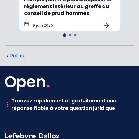
règlement intérieur au greffe du
justi
conseil de prud’hommes
harc
19 juin 2026
16 
Retour
Trouvez rapidement et gratuitement une
réponse fiable à votre question juridique