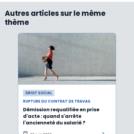
Autres articles sur le même
thème
DROIT SOCIAL
DROI
RUPTURE DU CONTRAT DE TRAVAIL
RUPTU
Démission requalifiée en prise
Délai
d'acte : quand s'arrête
en c
l'ancienneté du salarié ?
fond
illus