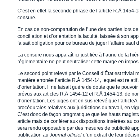
C’est en effet la seconde phrase de l’article R.Â 1454-13
censure.
En cas de non-comparution de l’une des parties lors de 
conciliation et d’orientation la faculté, laissée à son app
faisait obligation pour ce bureau de juger l’affaire sauf 
La censure nous apparaît ici justifiée à l’aune de la hiér
réglementaire ne peut neutraliser cette marge en impos
Le second point relevé par le Conseil d’État est trivial m
manière erronée l’article R.Â 1454-14, lequel est relati
d’orientation. Il ne faisait guère de doute que le pouvoi
prévus aux articles R.Â 1454-12 et R.Â 1454-13, de non
d’orientation. Les juges ont en sus relevé que l’article
procédurales relatives aux juridictions du travail, en vi
C’est donc de façon pragmatique que les hauts magistra
article mais de conférer aux dispositions insérées au cod
sera rendu opposable par des mesures de publicité appro
publication au
Journal officiel
d’un extrait de leur décisi