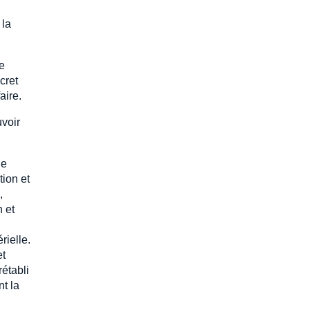
 la
e
cret
aire.
uvoir
de
tion et
,
 et
rielle.
et
rétabli
t la