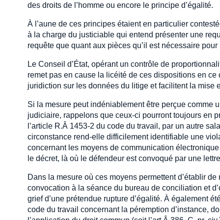
des droits de l’homme ou encore le principe d’égalité.
À l’aune de ces principes étaient en particulier contesté
à la charge du justiciable qui entend présenter une re
requête que quant aux pièces qu’il est nécessaire pour
Le Conseil d’État, opérant un contrôle de proportionnali
remet pas en cause la licéité de ces dispositions en ce 
juridiction sur les données du litige et facilitent la mise e
Si la mesure peut indéniablement être perçue comme une
judiciaire, rappelons que ceux-ci pourront toujours en p
l’article R.Â 1453-2 du code du travail, par un autre sal
circonstance rend-elle difficilement identifiable une vio
concernant les moyens de communication électronique do
le décret, là où le défendeur est convoqué par une le
Dans la mesure où ces moyens permettent d’établir de man
convocation à la séance du bureau de conciliation et d’
grief d’une prétendue rupture d’égalité. À également été
code du travail concernant la péremption d’instance, don