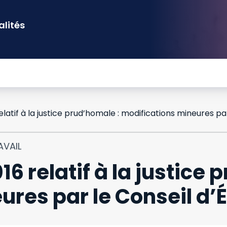
alités
AVAIL
6 relatif à la justice 
res par le Conseil d’É