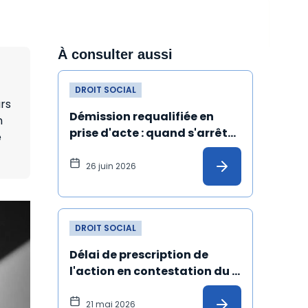
À consulter aussi
DROIT SOCIAL
urs
Démission requalifiée en 
n
prise d'acte : quand s'arrête 
e
l'ancienneté du salarié ?
26 juin 2026
DROIT SOCIAL
Délai de prescription de 
l'action en contestation du 
licenciement fondée sur un 
harcèlement moral : 
21 mai 2026