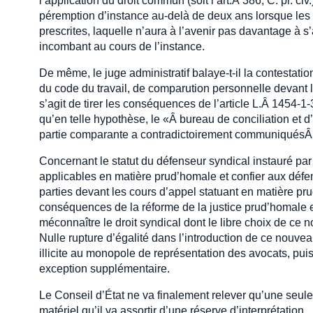
l’application du droit commun (soit l’art.Â 386, C. pr. ci
péremption d’instance au-delà de deux ans lorsque les p
prescrites, laquelle n’aura à l’avenir pas davantage à s’
incombant au cours de l’instance.
De même, le juge administratif balaye-t-il la contestatio
du code du travail, de comparution personnelle devant l
s’agit de tirer les conséquences de l’article L.Â 1454-1
qu’en telle hypothèse, le «Â bureau de conciliation et d’
partie comparante a contradictoirement communiquésÂ
Concernant le statut du défenseur syndical instauré par 
applicables en matière prud’homale et confier aux déf
parties devant les cours d’appel statuant en matière pru
conséquences de la réforme de la justice prud’homale et
méconnaître le droit syndical dont le libre choix de ce
Nulle rupture d’égalité dans l’introduction de ce nouveau
illicite au monopole de représentation des avocats, pui
exception supplémentaire.
Le Conseil d’État ne va finalement relever qu’une seule v
matériel qu’il va assortir d’une réserve d’interprétation.