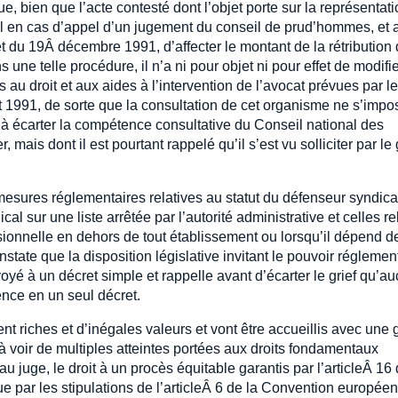
ue, bien que l’acte contesté dont l’objet porte sur la représentat
el en cas d’appel d’un jugement du conseil de prud’hommes, et 
t du 19Â décembre 1991, d’affecter le montant de la rétribution
s une telle procédure, il n’a ni pour objet ni pour effet de modifie
cès au droit et aux aides à l’intervention de l’avocat prévues par l
let 1991, de sorte que la consultation de cet organisme ne s’impo
à écarter la compétence consultative du Conseil national des
, mais dont il est pourtant rappelé qu’il s’est vu solliciter par le
mesures réglementaires relatives au statut du défenseur syndica
cal sur une liste arrêtée par l’autorité administrative et celles re
ssionnelle en dehors de tout établissement ou lorsqu’il dépend d
state que la disposition législative invitant le pouvoir réglemen
voyé à un décret simple et rappelle avant d’écarter le grief qu’a
ence en un seul décret.
rent riches et d’inégales valeurs et vont être accueillis avec une
é à voir de multiples atteintes portées aux droits fondamentaux
 juge, le droit à un procès équitable garantis par l’articleÂ 16 
ue par les stipulations de l’articleÂ 6 de la Convention europée