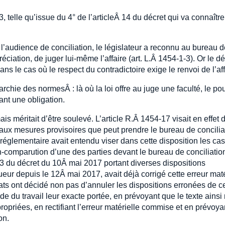
, telle qu’issue du 4° de l’articleÂ 14 du décret qui va connaître
l’audience de conciliation, le législateur a reconnu au bureau d
réciation, de juger lui-même l’affaire (art. L.Â 1454-1-3). Or le dé
dans le cas où le respect du contradictoire exige le renvoi de l’aff
archie des normesÂ : là où la loi offre au juge une faculté, le po
ant une obligation.
ais méritait d’être soulevé. L’article R.Â 1454-17 visait en effet 
f aux mesures provisoires que peut prendre le bureau de concilia
r réglementaire avait entendu viser dans cette disposition les cas
-comparution d’une des parties devant le bureau de conciliation
Â 3 du décret du 10Â mai 2017 portant diverses dispositions
gueur depuis le 12Â mai 2017, avait déjà corrigé cette erreur maté
ts ont décidé non pas d’annuler les dispositions erronées de c
e du travail leur exacte portée, en prévoyant que le texte ainsi 
priées, en rectifiant l’erreur matérielle commise et en prévoyan
on.