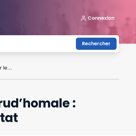
Connexion
Rechercher
Décret du 20 mai 2016 relatif à la justice prud’homale : modifications mineures par le Conseil d’État
prud’homale :
tat