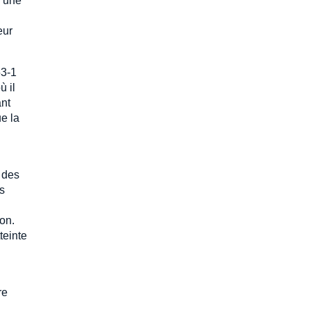
r une
eur
53-1
ù il
ant
ue la
 des
es
on.
teinte
re