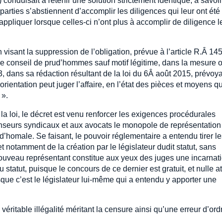
v.) conduisait à retenir une solution strictement identique, à savoi
arties s’abstiennent d’accomplir les diligences qui leur ont été
appliquer lorsque celles-ci n’ont plus à accomplir de diligence l
n visant la suppression de l’obligation, prévue à l’article R.Â 14
e conseil de prud’hommes sauf motif légitime, dans la mesure o
-3, dans sa rédaction résultant de la loi du 6Â août 2015, prévoy
orientation peut juger l’affaire, en l’état des pièces et moyens q
 ».
la loi, le décret est venu renforcer les exigences procédurales
enseurs syndicaux et aux avocats le monopole de représentation
d’homale. Se faisant, le pouvoir réglementaire a entendu tirer l
 notamment de la création par le législateur dudit statut, sans
 nouveau représentant constitue aux yeux des juges une incarnati
 statut, puisque le concours de ce dernier est gratuit, et nulle at
sque c’est le législateur lui-même qui a entendu y apporter une
éritable illégalité méritant la censure ainsi qu’une erreur d’ord