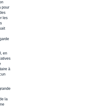
ion
a pour
 des
r les
es
sait
 garde
l, en
latives
e
taire à
ucun
 grande
de la
nne