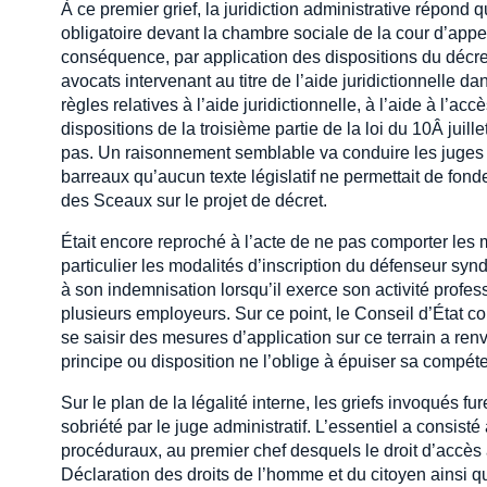
À ce premier grief, la juridiction administrative répond q
obligatoire devant la chambre sociale de la cour d’app
conséquence, par application des dispositions du décre
avocats intervenant au titre de l’aide juridictionnelle dan
règles relatives à l’aide juridictionnelle, à l’aide à l’ac
dispositions de la troisième partie de la loi du 10Â juil
pas. Un raisonnement semblable va conduire les juges 
barreaux qu’aucun texte législatif ne permettait de fonder
des Sceaux sur le projet de décret.
Était encore reproché à l’acte de ne pas comporter les 
particulier les modalités d’inscription du défenseur syndi
à son indemnisation lorsqu’il exerce son activité profe
plusieurs employeurs. Sur ce point, le Conseil d’État con
se saisir des mesures d’application sur ce terrain a ren
principe ou disposition ne l’oblige à épuiser sa compét
Sur le plan de la légalité interne, les griefs invoqués fu
sobriété par le juge administratif. L’essentiel a consist
procéduraux, au premier chef desquels le droit d’accès au
Déclaration des droits de l’homme et du citoyen ainsi q