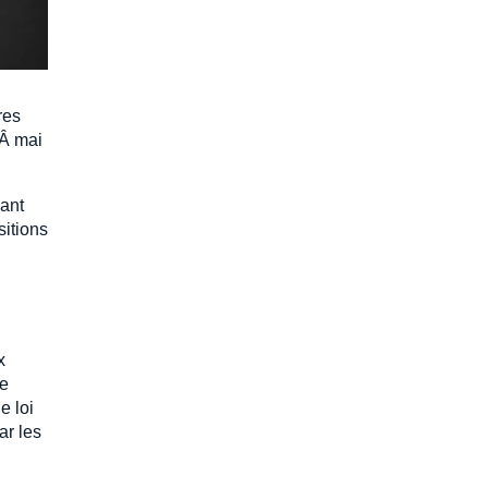
res
0Â mai
uant
sitions
x
re
e loi
ar les