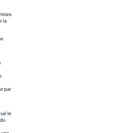
 mises
e la
ne
e
e
ur par
cué le
 du