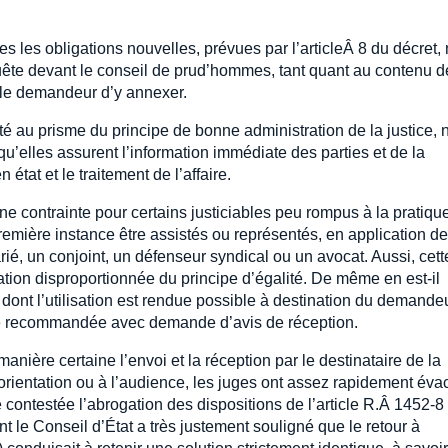
es les obligations nouvelles, prévues par l’articleÂ 8 du décret,
quête devant le conseil de prud’hommes, tant quant au contenu d
 le demandeur d’y annexer.
té au prisme du principe de bonne administration de la justice, 
qu’elles assurent l’information immédiate des parties et de la
n état et le traitement de l’affaire.
 contrainte pour certains justiciables peu rompus à la pratiqu
remière instance être assistés ou représentés, en application de
arié, un conjoint, un défenseur syndical ou un avocat. Aussi, cett
lation disproportionnée du principe d’égalité. De même en est-il
nt l’utilisation est rendue possible à destination du demande
ttre recommandée avec demande d’avis de réception.
ière certaine l’envoi et la réception par le destinataire de la
orientation ou à l’audience, les juges ont assez rapidement éva
 contestée l’abrogation des dispositions de l’article R.Â 1452-8
t le Conseil d’État a très justement souligné que le retour à