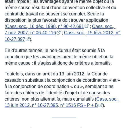
était limpide : les avantages ayant le même objet ou la
même cause résultant d'une convention collective et du
contrat de travail ne peuvent se cumuler. Seule la
disposition la plus favorable doit trouver application
(
Cass. soc., 16 déc. 1998, n° 96-42.691
;
Cass. soc., 
7 nov. 2007, n° 06-40.116
;
Cass. soc., 15 févr. 2012, n° 
10-27.397
).
En d'autres termes, le non-cumul était soumis à la
condition que les avantages aient le même objet ou la
même cause : il s'agissait donc de critères alternatifs.
Toutefois, dans un arrêt du 13 juin 2012, la Cour de
cassation substituait la conjonction de coordination « et »
à la conjonction de coordination « ou », semblant ainsi
faire des critères de l'identité d'objet et de cause des
critères, non plus alternatifs, mais cumulatifs (
Cass. soc., 
13 juin 2012, n° 10-27.395, n° 1516 FS - P + B
).