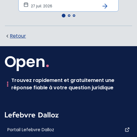
tem
27 juil. 2026
1 j
Retour
Trouvez rapidement et gratuitement une
réponse fiable à votre question juridique
Portail Lefebvre Dalloz