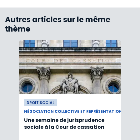
Autres articles sur le même
thème
DROIT SOCIAL
DROI
NÉGOCIATION COLLECTIVE ET REPRÉSENTATION DU PERSONNEL
Une semaine de jurisprudence
Le CS
sociale à la Cour de cassation
activ
sala