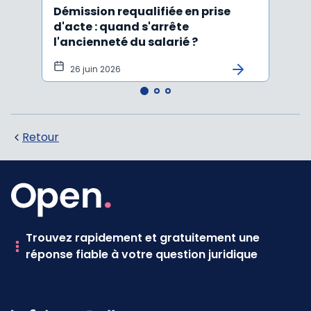
Démission requalifiée en prise
Délai
d'acte : quand s'arrête
en c
l'ancienneté du salarié ?
fond
illus
26 juin 2026
21
Retour
Trouvez rapidement et gratuitement une
réponse fiable à votre question juridique