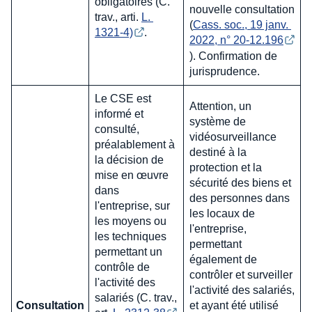
obligatoires (C.
nouvelle consultation
trav., arti.
L. 
(
Cass. soc., 19 janv. 
1321-4)
.
2022, n° 20-12.196
). Confirmation de
jurisprudence.
Le CSE est
Attention, un
informé et
système de
consulté,
vidéosurveillance
préalablement à
destiné à la
la décision de
protection et la
mise en œuvre
sécurité des biens et
dans
des personnes dans
l'entreprise, sur
les locaux de
les moyens ou
l'entreprise,
les techniques
permettant
permettant un
également de
contrôle de
contrôler et surveiller
l'activité des
l'activité des salariés,
salariés (C. trav.,
Consultation
et ayant été utilisé