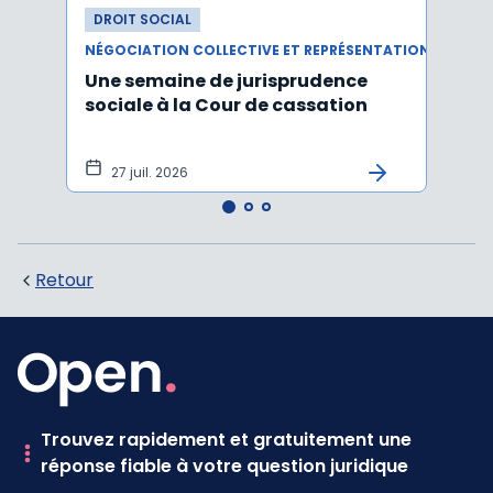
DROIT SOCIAL
DROI
NÉGOCIATION COLLECTIVE ET REPRÉSENTATION DU PERSONNEL
RÉMUN
Une semaine de jurisprudence
Le ta
sociale à la Cour de cassation
est m
2026
27 juil. 2026
21 
Retour
Trouvez rapidement et gratuitement une
réponse fiable à votre question juridique