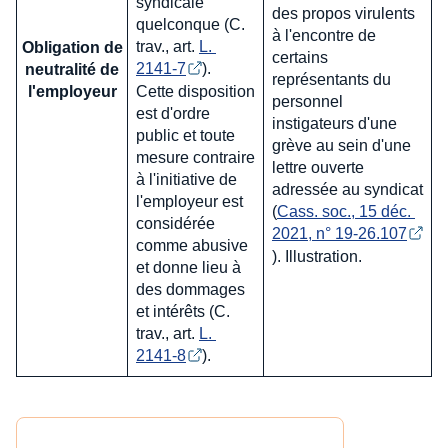
syndicale
des propos virulents
quelconque (C.
à l'encontre de
trav., art.
L. 
Obligation de
certains
2141-7
).
neutralité de
représentants du
Cette disposition
l'employeur
personnel
est d'ordre
instigateurs d'une
public et toute
grève au sein d'une
mesure contraire
lettre ouverte
à l'initiative de
adressée au syndicat
l'employeur est
(
Cass. soc., 15 déc. 
considérée
2021, n° 19-26.107
comme abusive
). Illustration.
et donne lieu à
des dommages
et intérêts (C.
trav., art.
L. 
2141-8
).