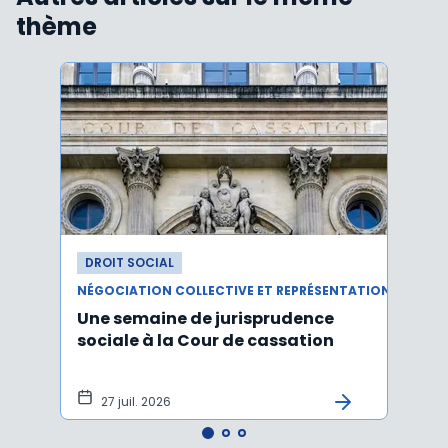
thème
DROIT SOCIAL
DROI
NÉGOCIATION COLLECTIVE ET REPRÉSENTATION DU PERSONNEL
RÉMUN
Une semaine de jurisprudence
Le ta
sociale à la Cour de cassation
est m
2026
27 juil. 2026
21 