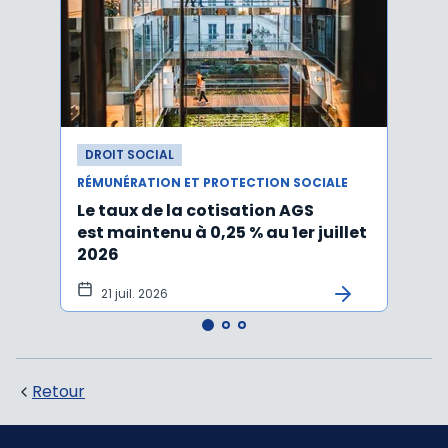
DROIT SOCIAL
DROI
RÉMUNÉRATION ET PROTECTION SOCIALE
RÉMUN
Le taux de la cotisation AGS
Activ
est maintenu à 0,25 % au 1er juillet
taux 
2026
vers
21 juil. 2026
10 
Retour