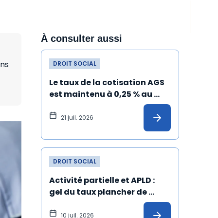
À consulter aussi
ons
DROIT SOCIAL
Le taux de la cotisation AGS 
est maintenu à 0,25 % au 
1er juillet 2026
21 juil. 2026
DROIT SOCIAL
Activité partielle et APLD : 
gel du taux plancher de 
l’allocation versée à 
l'employeur
10 juil. 2026