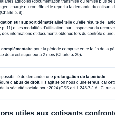
 salariés agricoles (documentation transmise ou remise plus de 
’agent chargé du contrôle et le report à la demande du cotisant 
(Charte p. 8) ;
igation sur support dématérialisé
telle qu’elle résulte de l’arti
. 11) et les modalités d’utilisation, par l’inspecteur du recouv
, des informations et documents obtenus lors du contrôle d’une 
d complémentaire
pour la période comprise entre la fin de la pé
ce délai est supérieur à 2 mois (Charte p. 20).
l’impossibilité de demander une
prolongation de la période
édure d’
abus de droit
. Il s’agit selon nous d’une
erreur
, car cet
e la sécurité sociale pour 2024 (CSS art. L 243-7-1 A ; C. rur. ar
ions utiles aux cotisants confron