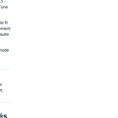
15
d’une
cle R
rement
autre
riode
te
t.
tés