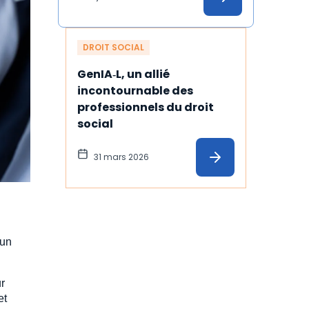
DROIT SOCIAL
GenIA‑L, un allié 
incontournable des 
professionnels du droit 
social
31 mars 2026
 un
r
et