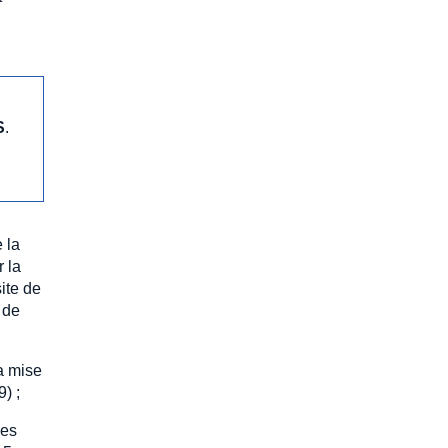
S
.
 la
r la
ite de
 de
la mise
) ;
des