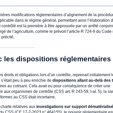
nières modifications réglementaires d’alignement de la procédu
plicable dans le régime général, permettant ainsi l’élaboration 
 contrôlé est la première à être approuvée par un arrêté conjoin
rgé de l’agriculture, comme le prévoit l’article R 724-9 du Code 
 précité.
 les dispositions réglementaires
 droits et obligations lors d’un contrôle, reprenait initialement 
e s’était peu à peu enrichie de
dispositions allant au-delà des 
ires au cotisant. Cela avait eu pour conséquence de créer une
ble aux organismes de contrôle (CSS art. R 243-59, I-al. 5), la sa
nformes au CSS était incertaine.
 charte relatives aux
investigations sur support dématérialis
s du CSS (CE 17-2-2023 n° 464155), le pouvoir réglementaire es