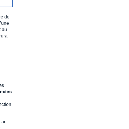
re de
d’une
t du
rural
les
textes
nction
é
au
t