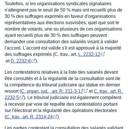
Toutefois, si les organisations syndicales signataires
n'atteignent pas le seuil de 50 % mais ont recueilli plus de
30 % des suffrages exprimés en faveur d'organisations
représentatives aux élections susvisées, quel que soit le
nombre de votants, une ou plusieurs de ces organisations
ayant recueilli plus de 30 % des suffrages peuvent
demander une consultation des salariés visant à valider
l'accord. L'accord est valide s'il est approuvé à la majorité
des suffrages exprimés (C. trav., art.
L. 2232-12
et
D. 2232-6
).
Les contestations relatives à la liste des salariés devant
être consultés et à la régularité de la consultation sont de
la compétence du tribunal judiciaire qui statue en dernier
ressort (
C. organ. jud. , art. R. 211-3-17
et
C. trav., art. R. 
2232-5
). Le tribunal judiciaire est également compétent
à recevoir par voie de requête des contestations portant
sur l'électorat et la régularité des opérations électorales
(
C. trav., art. R. 2314-24
).
Les parties contestant la consultation des salariés validant