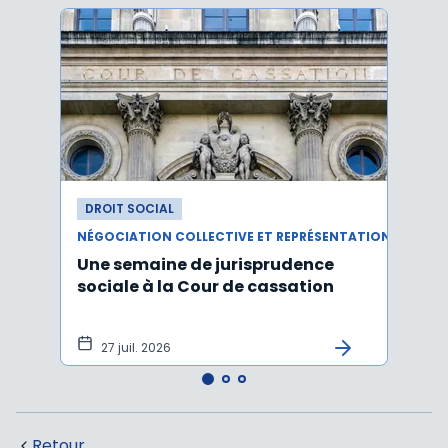
DROIT SOCIAL
DROI
NÉGOCIATION COLLECTIVE ET REPRÉSENTATION DU PERSONNEL
Une semaine de jurisprudence
Le CS
sociale à la Cour de cassation
activ
sala
tem
27 juil. 2026
1 j
Retour