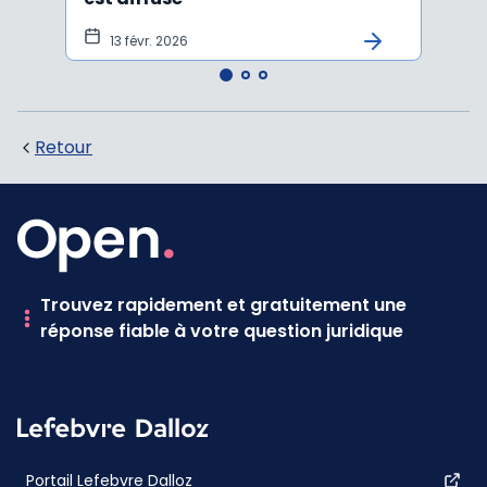
13 févr. 2026
6 f
Retour
Trouvez rapidement et gratuitement une
réponse fiable à votre question juridique
Portail Lefebvre Dalloz