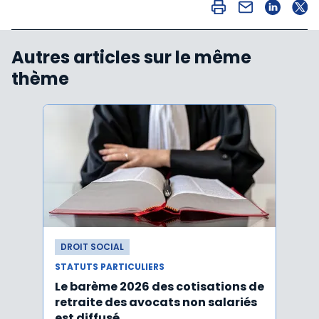
Autres articles sur le même
thème
DROIT SOCIAL
DROI
STATUTS PARTICULIERS
STATU
Le barème 2026 des cotisations de
Avoca
retraite des avocats non salariés
cotis
est diffusé
est d