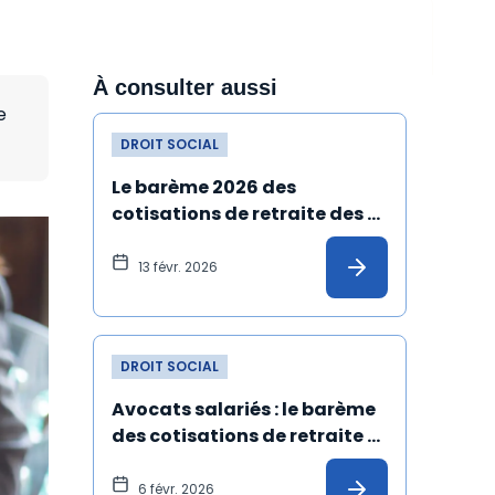
À consulter aussi
e
DROIT SOCIAL
Le barème 2026 des 
cotisations de retraite des 
avocats non salariés est 
diffusé
13 févr. 2026
DROIT SOCIAL
Avocats salariés : le barème 
des cotisations de retraite 
pour 2026 est diffusé
6 févr. 2026