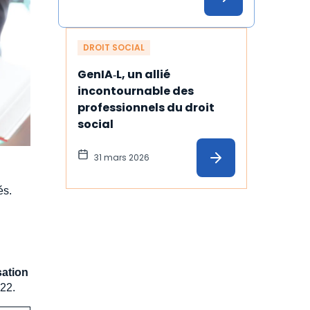
DROIT SOCIAL
GenIA‑L, un allié 
incontournable des 
professionnels du droit 
social
31 mars 2026
és.
sation
22.