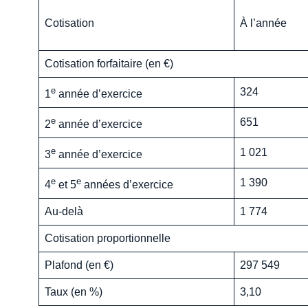
Cotisation
À l’année
Cotisation forfaitaire (en €)
e
324
1
année d’exercice
e
651
2
année d’exercice
e
1 021
3
année d’exercice
e
e
1 390
4
et 5
années d’exercice
Au-delà
1 774
Cotisation proportionnelle
Plafond (en €)
297 549
Taux (en %)
3,10