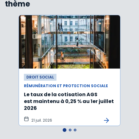
thème
DROIT SOCIAL
DROI
RÉMUNÉRATION ET PROTECTION SOCIALE
RÉMUN
Le taux de la cotisation AGS
Activ
est maintenu à 0,25 % au 1er juillet
taux 
2026
vers
21 juil. 2026
10 