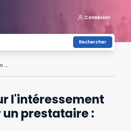
Connexion
Rechercher
Application du prélèvement à la source sur l'intéressement et la participation non bloqués versés par un prestataire : tolérance prolongée en 2024
ur l'intéressement
 un prestataire :