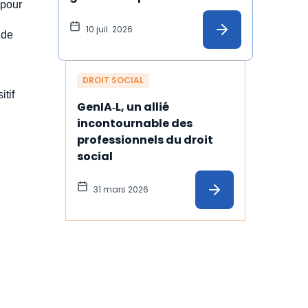
 pour
l’allocation versée à 
l'employeur
10 juil. 2026
 de
DROIT SOCIAL
itif
GenIA‑L, un allié 
incontournable des 
professionnels du droit 
social
31 mars 2026