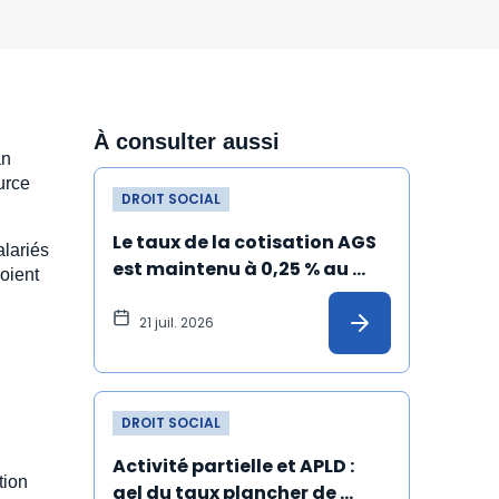
À consulter aussi
an
urce
DROIT SOCIAL
Le taux de la cotisation AGS 
alariés
est maintenu à 0,25 % au 
oient
1er juillet 2026
21 juil. 2026
DROIT SOCIAL
Activité partielle et APLD : 
tion
gel du taux plancher de 