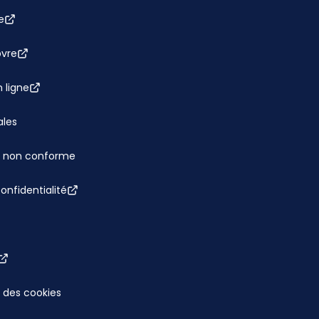
e
bvre
 ligne
ales
 : non conforme
confidentialité
 des cookies