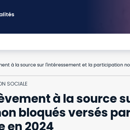
alités
ON SOCIALE
èvement à la source s
 non bloqués versés par
e en 2024