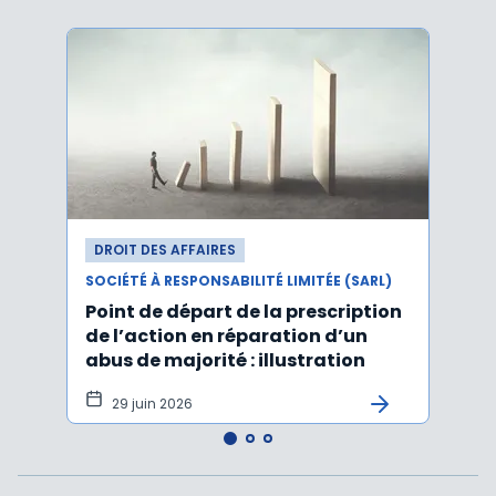
DROIT DES AFFAIRES
DROI
SOCIÉTÉ À RESPONSABILITÉ LIMITÉE (SARL)
SOCIÉT
Point de départ de la prescription
Les 
de l’action en réparation d’un
stat
abus de majorité : illustration
cessi
29 juin 2026
15