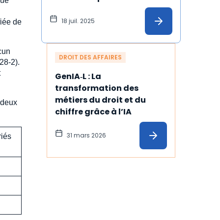
due
désormais sanctionné par 
une amende
18 juil. 2025
fiée de
ucun
DROIT DES AFFAIRES
28-2).
t
GenIA‑L : La 
transformation des 
métiers du droit et du 
 deux
chiffre grâce à l’IA
31 mars 2026
iés