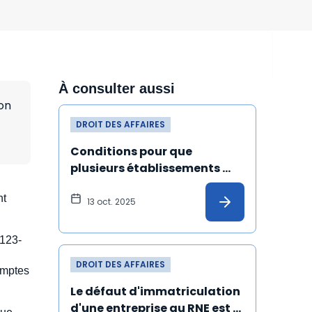
À consulter aussi
on
DROIT DES AFFAIRES
Conditions pour que 
plusieurs établissements 
s'identifient à la même 
nt
adresse au répertoire Sirene
13 oct. 2025
 123-
DROIT DES AFFAIRES
omptes
Le défaut d'immatriculation 
d'une entreprise au RNE est 