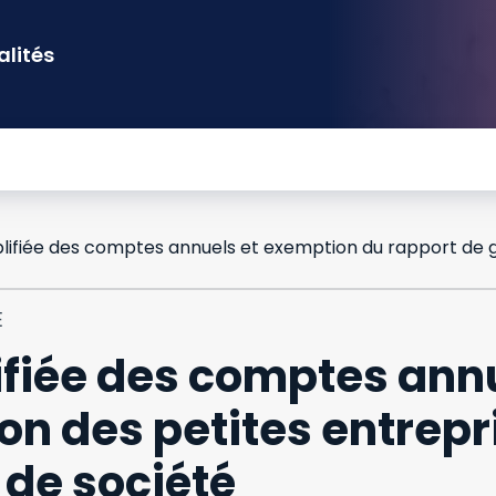
alités
E
ifiée des comptes ann
on des petites entrepri
 de société