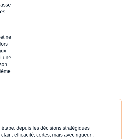
passe
ces
et ne
lors
aux
si une
 son
sième
 étape, depuis les décisions stratégiques
clair : efficacité, certes, mais avec rigueur ;