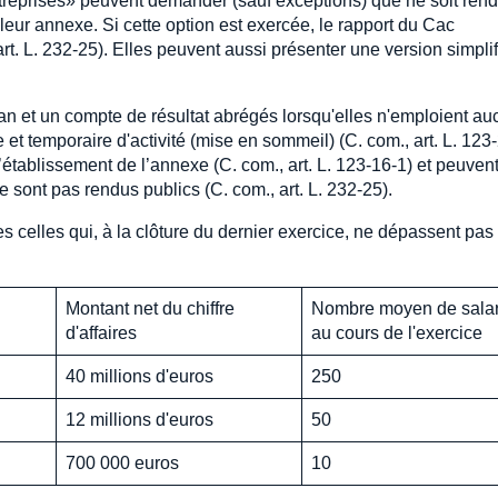
reprises» peuvent demander (sauf exceptions) que ne soit ren
 leur annexe. Si cette option est exercée, le rapport du Cac
rt. L. 232-25). Elles peuvent aussi présenter une version simpli
ilan et un compte de résultat abrégés lorsqu'elles n'emploient a
e et temporaire d'activité (mise en sommeil) (C. com., art. L. 123-
établissement de l’annexe (C. com., art. L. 123-16-1) et peuven
 sont pas rendus publics (C. com., art. L. 232-25).
 celles qui, à la clôture du dernier exercice, ne dépassent pas
Montant net du chiffre
Nombre moyen de salar
d'affaires
au cours de l'exercice
40 millions d'euros
250
12 millions d'euros
50
700 000 euros
10