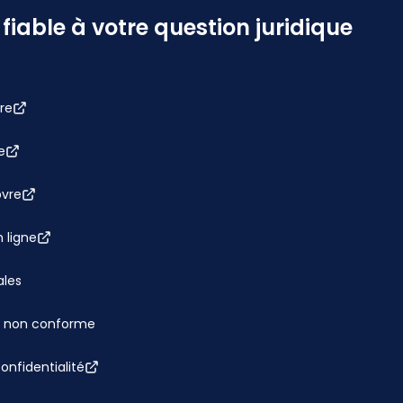
iable à votre question juridique
re
e
bvre
 ligne
ales
 : non conforme
confidentialité