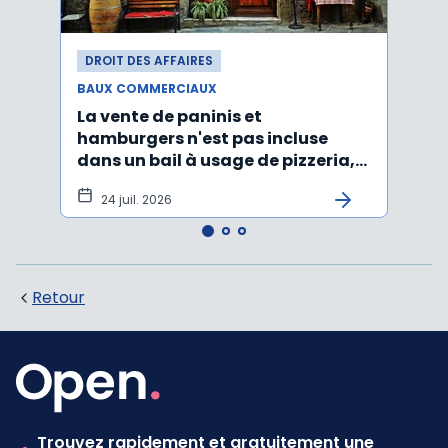
DROIT DES AFFAIRES
DROI
BAUX COMMERCIAUX
BAUX
La vente de paninis et
L'im
hamburgers n'est pas incluse
non r
dans un bail à usage de pizzeria,
forma
pâtes, salades
princ
24 juil. 2026
3 j
Retour
Trouvez rapidement et gratuitement une