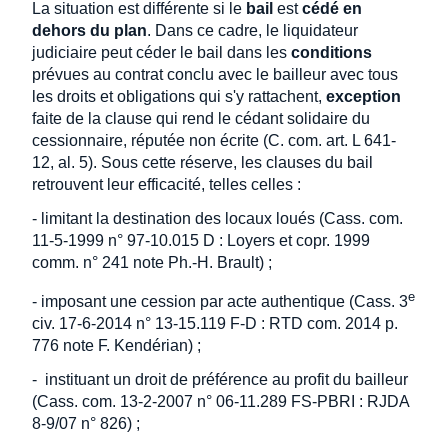
La situation est différente si le
bail
est
cédé en
dehors du plan
. Dans ce cadre, le liquidateur
judiciaire peut céder le bail dans les
conditions
prévues au contrat conclu avec le bailleur avec tous
les droits et obligations qui s'y rattachent,
exception
faite de la clause qui rend le cédant solidaire du
cessionnaire, réputée non écrite (C. com. art. L 641-
12, al. 5). Sous cette réserve, les clauses du bail
retrouvent leur efficacité, telles celles :
- limitant la destination des locaux loués (Cass. com.
11-5-1999 n° 97-10.015 D : Loyers et copr. 1999
comm. n° 241 note Ph.-H. Brault) ;
e
- imposant une cession par acte authentique (Cass. 3
civ. 17-6-2014 n° 13-15.119 F-D : RTD com. 2014 p.
776 note F. Kendérian) ;
- instituant un droit de préférence au profit du bailleur
(Cass. com. 13-2-2007 n° 06-11.289 FS-PBRI : RJDA
8-9/07 n° 826) ;