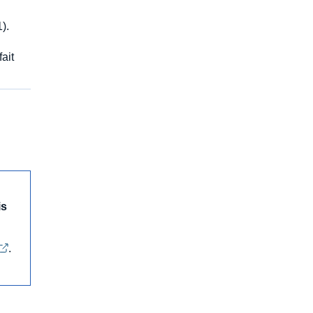
1).
fait
is
.