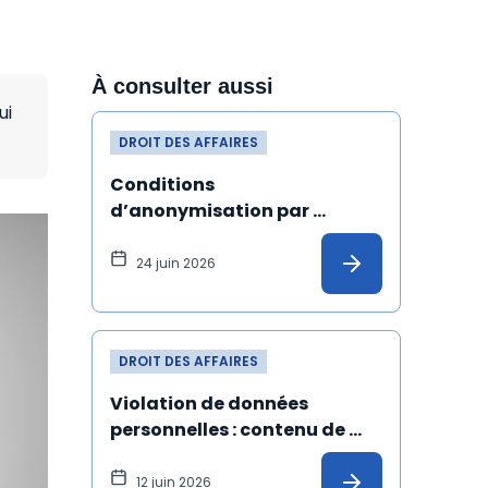
À consulter aussi
ui
DROIT DES AFFAIRES
Conditions 
d’anonymisation par 
pseudonymisation de 
données à caractère 
24 juin 2026
personnel
DROIT DES AFFAIRES
Violation de données 
personnelles : contenu de 
l'information à 
communiquer à la personne 
12 juin 2026