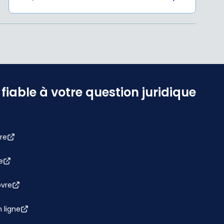
iable à votre question juridique
re
e
bvre
 ligne