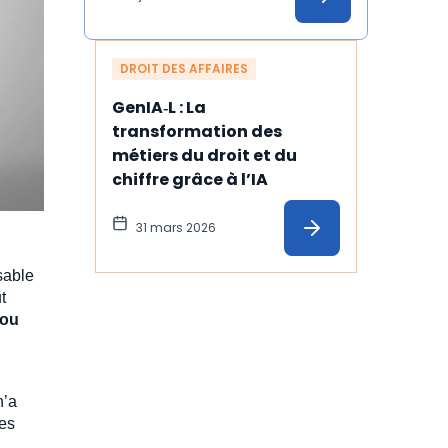
concernée
DROIT DES AFFAIRES
GenIA‑L : La 
transformation des 
métiers du droit et du 
chiffre grâce à l’IA
31 mars 2026
sable
t
 ou
n’a
res