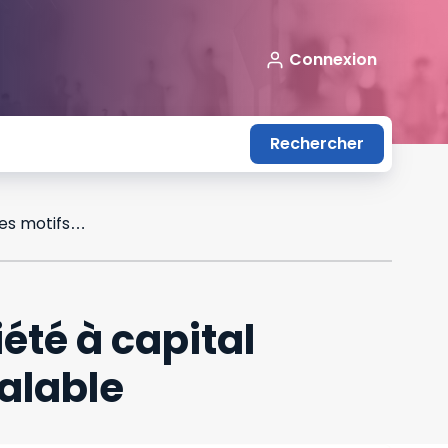
Connexion
Rechercher
La clause d'exclusion d'un associé de société à capital variable muette sur les motifs demeure valable
été à capital
alable