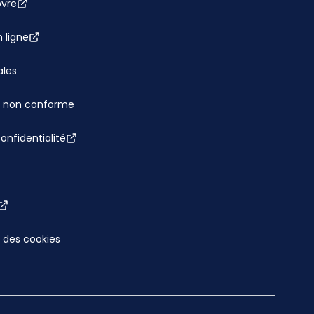
bvre
 ligne
ales
 : non conforme
confidentialité
 des cookies