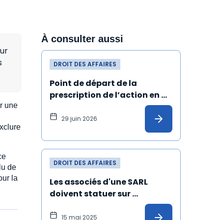
À consulter aussi
our
s
DROIT DES AFFAIRES
Point de départ de la 
prescription de l’action en 
ar une
réparation d’un abus de 
majorité : illustration
29 juin 2026
exclure
ce
DROIT DES AFFAIRES
lu de
our la
Les associés d'une SARL 
doivent statuer sur 
l'agrément d'une cession de 
parts dans les délais
15 mai 2025