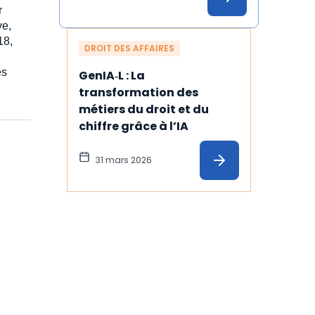
r
ve,
18,
DROIT DES AFFAIRES
és
GenIA‑L : La 
transformation des 
métiers du droit et du 
chiffre grâce à l’IA
31 mars 2026